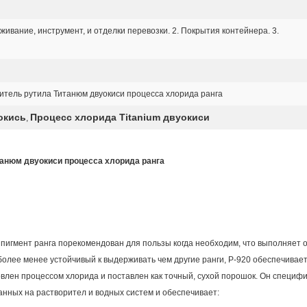
ивание, инструмент, и отделки перевозки. 2. Покрытия контейнера. 3.
тель рутила Титанюм двуокиси процесса хлорида ранга
окись
Процесс хлорида Titanium двуокиси
,
нюм двуокиси процесса хлорида ранга
пигмент ранга порекомендован для пользы когда необходим, что выполняет 
 более менее устойчивый к выдерживать чем другие ранги, Р-920 обеспечивае
овлен процессом хлорида и поставлен как точный, сухой порошок. Он специф
нных на растворител и водных систем и обеспечивает: