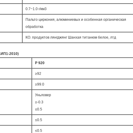
0.7~1.0 г/км3
Пальто циркония, алюминиевых и особенная органическая
обработка
КО. продуктов лянгджянг Шанхая титанюм белое, лтд
АИП1-2010)
Р 920
≥92
≥99.0
Уньловер
≥-0.3
≤0.5
≤0.5
≤0.5