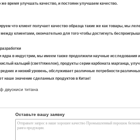
о же время улучшать качество, и постоянн улучшаем качество.
тируем что клиент получает качество образца такие же как товары, мы ле
между клиентами, окончательно для того чтобы достигнуть беспроигрышн
разработки
 ядра в индустрии, мы имеем также продолжили научные исследования и 
кислый кальций (свет/тяжелое), продукты серии карбоната марганца, ул
 средних и низкий уровень, обслуживает различные потребности различны
ет наше значение сделанных продуктов в Китае!
ф двуокиси титана
Оставьте вашу заявку