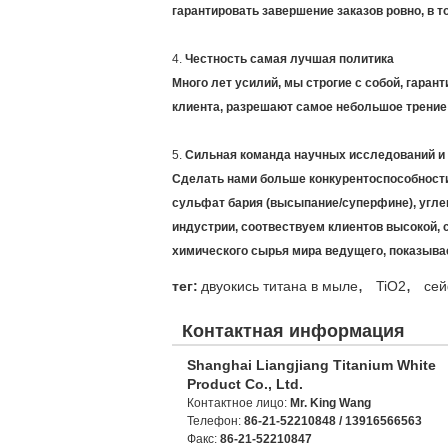
гарантировать завершение заказов ровно, в т
4.
Честность самая лучшая политика
Много лет усилий, мы строгие с собой, гаран
клиента, разрешают самое небольшое трение 
5.
Сильная команда научных исследований и 
Сделать нами больше конкурентоспособности
сульфат бария (высыпание/суперфине), угле
индустрии, соотвествуем клиентов высокой,
химического сырья мира ведущего, показыва
,
,
тег:
двуокись титана в мыле
TiO2
сей
Контактная информация
Shanghai Liangjiang Titanium White
Product Co., Ltd.
Контактное лицо:
Mr. King Wang
Телефон:
86-21-52210848 / 13916566563
Факс:
86-21-52210847