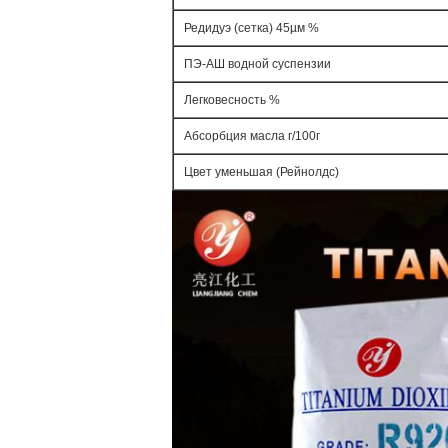
Редидуэ (сетка) 45µм %
ПЭ-АШ водной суспензии
Легковесность %
Абсорбция масла г/100г
Цвет уменьшая (Рейнолдс)