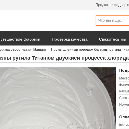
Продажа и поддерж
утешествие фабрики
Проверка качества
Свяжитесь мы
орида отростчатая Titanium
Промышленный порошок белизны рутила Титан
ны рутила Титанюм двуокиси процесса хлорида
Подр
Место
Фирм
наиме
Серт
Номер
Опла
Колич