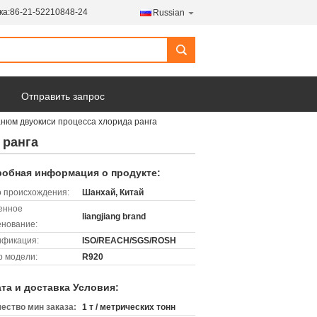
ка:
86-21-52210848-24
Russian
search
Отправить запрос
юм двуокиси процесса хлорида ранга
 ранга
обная информация о продукте:
 происхождения:
Шанхай, Китай
енное
liangjiang brand
нование:
ификация:
ISO/REACH/SGS/ROSH
 модели:
R920
та и доставка Условия:
ество мин заказа:
1 т / метрических тонн