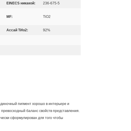
EINECS никакой:
236-675-5
MF:
TiO2
Ассай ТИо2:
92%
одиночный пигмент хорошо в интерьере и
т превосходный баланс свойств представления.
ически сформулирован для того чтобы