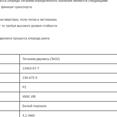
цесса хлорида титанюм определенного значения являются следующими:
и финиши транспорта
и квартиры, полу-лоска и экстерьера
е требуя высокого уровня стойкости
вуокиси процесса хлорида ранга
Титанюм двуокись (ТиО2)
13463-67-7
236-675-5
Р2
ИИИ, ИВ
Белый порошок
4,1 г/км3