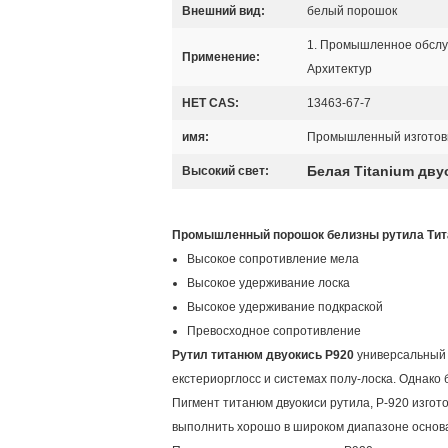
Внешний вид:
белый порошок
1. Промышленное обслуж
Применение:
Архитектур
НЕТ CAS:
13463-67-7
имя:
Промышленный изготови
Белая Titanium дву
Высокий свет:
Промышленный порошок белизны рутила Тита
Высокое сопротивление мела
Высокое удерживание лоска
Высокое удерживание подкраской
Превосходное сопротивление
Рутил титанюм двуокись Р920
универсальный 
екстериорглосс и системах полу-лоска. Однако
Пигмент титанюм двуокиси рутила, Р-920 изгот
выполнить хорошо в широком диапазоне основа