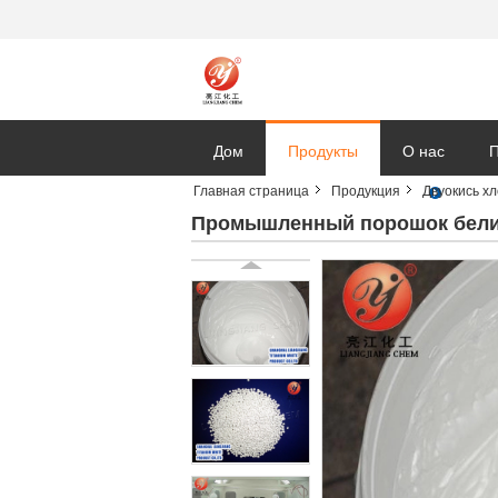
Дом
Продукты
О нас
П
Главная страница
Продукция
Двуокись хл
Промышленный порошок белиз