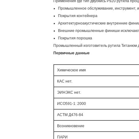
Применения где тип двуокись Р920 рутила про
Промышленное обслуживание, инструмент, 
Покрытия контейнера
Архитектурноакустические внутренние финиш
Внешние промышленные финиши исключают т
Покрытия порошка
Промышленный изготовитель рутила Титанюм д
Первичные данные
Химическое имя
КАС нет.
ЭИНЭКС нет.
ИСО591-1: 2000
АСТМ Д476-84
Возникновение
ПАРИ