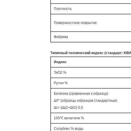
Плотность
Поверхностное покрытие
Фабрика
Типичный технический индекс (стандарт: К/В
Индекс
ТиО2 %
Рутил %
Белизна (сравненная к образцу)
∆Л* (образцы образцов стандартные)
∆с= (∆а2+∆б2) 0,5
105℃ волатиле %
Солублес % воды