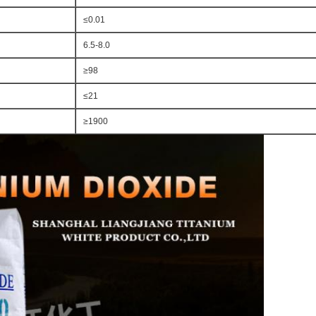
≤0.01
6.5-8.0
≥98
≤21
≥1900