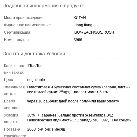
Подробная информация о продукте
Место происхождения:
КИТАЙ
Фирменное наименование:
LiangJiang
Сертификация:
ISO/REACH/SGS/ROSH
Номер модели:
3966
Оплата и доставка Условия
Количество
1Тон/Тонс
мин заказа:
Цена:
negotiable
Упаковывая
Пластиковая и бумажная составная сумка клапана, чистый
вес каждой сумки: 25kgs; 1 паллет может быть
детали:
Время
через 10 рабочих дней после получили вашу оплату
доставки:
Условия
30% T/T заранее, баланс против экземпляра B/L;
Невозвратная видимость L/C; западное、 D/P、 D/A соедин
оплаты:
Поставка
2000Тон/Тонс в месяц
способности: