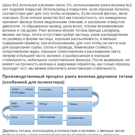
Цена tio2 используя в волокне около 1%, использование ранга волокна tio2
нет подобия покрытий. Использующ в покрытиях, если хорошая белизна,
соответствуя цвет для того чтобы исправить. Если плохой фитнес, меля
повторно. Если плохое качество tio2 как плоскостность, его немедленно
причинит фильтр более медленными темпами, и засорение отверстия
двигателя, то обрыванное провод, шелк волос, плохие возникновения
волокон и так далее. Ранг волокна dixoide титана бренда Liangjiang,
мелкие частицы, почти отсутствие грубая частица, узкое распределение
по размеру и форма частицы, хорошая распыляемость, и меньше
содержания примеси, при использовании, для того чтобы не нести нож
для разрезания трубы, сопла и провода; Химическая стойкость,
сопротивление жары, хорошее сопротивление к рассеиванию света
легкому в большей части, волокно, и разбросанная и хорошая
стабильность, небольшое сопротивление фильтра; После вымирания, не
влияет на прочность волокна и закручивая обработка, как только образец
проходит тест, мы можем обеспечить качественную стабильность.
Производственный процесс ранга волокна двуокиси титана
(особенной для полиэстера):
Двуокись титана, использующ в полиэстере и волокне, с меньше числа