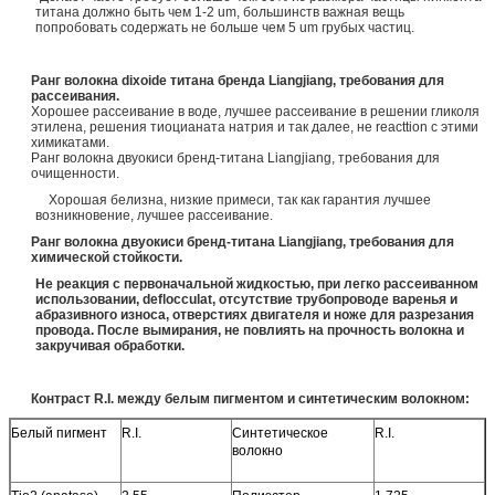
титана должно быть чем 1-2 um, большинств важная вещь
попробовать содержать не больше чем 5 um грубых частиц.
Ранг волокна dixoide титана бренда Liangjiang, требования для
рассеивания.
Хорошее рассеивание в воде, лучшее рассеивание в решении гликоля
этилена, решения тиоцианата натрия и так далее, не reacttion с этими
химикатами.
Ранг волокна двуокиси бренд-титана Liangjiang, требования для
очищенности.
Хорошая белизна, низкие примеси, так как гарантия лучшее
возникновение, лучшее рассеивание.
Ранг волокна двуокиси бренд-титана Liangjiang, требования для
химической стойкости.
Не реакция с первоначальной жидкостью, при легко рассеиванном
использовании, deflocculat, отсутствие трубопроводе варенья и
абразивного износа, отверстиях двигателя и ноже для разрезания
провода. После вымирания, не повлиять на прочность волокна и
закручивая обработки.
Контраст R.I. между белым пигментом и синтетическим волокном:
Белый пигмент
R.I.
Синтетическое
R.I.
волокно