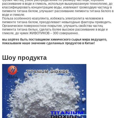
грубых частиц, узкое распределение по размеру частицы, хорошее
рассеивание в воде и гликоль, используя вышеуказанную технологию, до
классифицировать концентрацию воды, извлекает громоздкую частицу в
пигменте титана белом, улучшает рассеивание пигмента титана белого в
воде и гликоле.
Польза особенного коагулянта, избежать электролита человеком в
пигменте титана белом, преодолевает невыгодные факторы приводить.
Органическое поверхностное покрытие, улучшить свойства частиц
пигмента титана белых, сделать более высокое рассеивание в воде и
гликоле, до чужих ЖИВОТИКОВ – 300 совершенно.
мы aspires быть поставщиком химического сырья мира ведущего,
показываем наше значение сделанных продуктов в Китае!
Шоу продукта