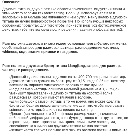
Описание:
Двуокись титана, другие важные области применения, индустрия ткани и
химического волокна как агент flatting. Вообще, используя anatase в
волокнах из-за больше размягченности чем рутил. Рангу волокна двуокиси
титана не нужно поверхностное покрытие. Но использующ в некоторых
особенных продуктах, для того чтобы принести вниз tio2 фотохимическое
действие, избегите волокна в роли решения падения photocatalysis tio2,
Ранг волокна двуокиси титана имеет основные черты белого пигмента,
особенный запрос для размера частицы, распределения частицы,
whitness, содержания примеси и так далее.
Ранг волокна двуокиси бренд-титана Liangjiang, запрос для размера
частицы и распределение.
▪
Должный к длине волны видимого света 400-700 nm, размер частицы
двуокиси титана должен выбрать ряд от 0,15 um до 0,35 um, поэтому
влияние вымирания химического волокна самое лучшее.
▪Когда размер частицы слишком большой (больше чем 0,5 um), он
уменьшит представление двуокиси титана на короткой волне
разбрасывая, который имеют влияния в волокне.
▪Если большой размер частицы в то же время, оно может сделать
фильтруя бедные представления, легкие для того чтобы преградить
spinneret, то который влияет на вредно на spining.
▪Делает (как меньше чем 0,1 um) когда размер частицы слишком
небольшой, дифракция света, свет будет до конца от вокруг частиц, не
отражения, станет прозрачными кристаллическими частицами,
способностью вымирания двуокиси титана можно потерять.
▪Делает часто требует больше чем 90% из размера частицы пигмента