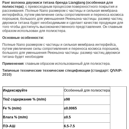
Ранг волокна двуокиси титана бренда Liangjiang (особенная для
полиэстера)
, с превосходным процессом поверхностного покрытия и
рассеивания. Полные Nano размером с частицы и сильная мембрана
интерфейса, путем увеличение силы сопротивления и переноса космоса
порошков, большого для уменьшения Реюньона частицы. размер частиц
двуокиси титана будет необходимыми и сделает качество продукции для
того чтобы достигнуть высококачественного представления. Он главным
образом использован для полиэстера.
Основные особенности:
Полные Nano размером с частицы и сильная мембрана интерфейса,
путем увеличение силы сопротивления и переноса космоса порошков,
большого для уменьшения Реюньона частицы. размер частиц двуокиси
титана будет необходим
Применения
: главным образом использованный для полиэстера.
Типичные технические технические спецификации (стандарт: Q/VAIP-
2010)
Индексируйте
Особенный для полиэстера
Tio2 содержание % (m/m)
≥98
Fe % (m/m)
≤0.0065
Влага % (m/m)
≤0.5
ПЭ-АШ
6.5-7.5