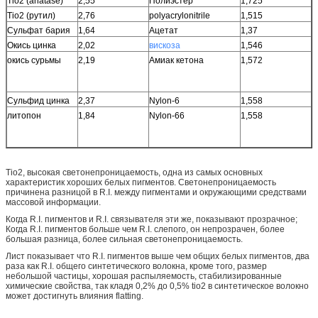
Tio2 (anatase)
2,55
Полиэстер
1,725
Tio2 (рутил)
2,76
polyacrylonitrile
1,515
Сульфат бария
1,64
Ацетат
1,37
Окись цинка
2,02
вискоза
1,546
окись сурьмы
2,19
Амиак кетона
1,572
Сульфид цинка
2,37
Nylon-6
1,558
литопон
1,84
Nylon-66
1,558
Tio2, высокая светонепроницаемость, одна из самых основных
характеристик хороших белых пигментов. Светонепроницаемость
причинена разницой в R.I. между пигментами и окружающими средствами
массовой информации.
Когда R.I. пигментов и R.I. связывателя эти же, показывают прозрачное;
Когда R.I. пигментов больше чем R.I. слепого, он непрозрачен, более
большая разница, более сильная светонепроницаемость.
Лист показывает что R.I. пигментов выше чем общих белых пигментов, два
раза как R.I. общего синтетического волокна, кроме того, размер
небольшой частицы, хорошая распыляемость, стабилизированные
химические свойства, так кладя 0,2% до 0,5% tio2 в синтетическое волокно
может достигнуть влияния flatting.