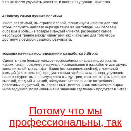
в то же время улучшать качество, и постоянн улучшить качество.
4.Honesty самая лучшая политика
Много лет усилий, мы строгие с собой, гарантируем клиента для того
чтобы получить качество образца такие же как товары, мы лелеяем
образцы и большие товары в каждый клиента, разрешают самое
небольшое трение между клиентами, окончательно для того чтобы
достигнуть беспроигрышного результата.
команда научных исследований и разработки 5.Strong
Сделать нами больше конкурентоспособности ядра в индустрии, мы
имеем также продолжили научные исследования и разработки для других
заполнителей, как сульфат бария (высыпание/superfine), углекислый
кальций (свет/тяжелое), продукты серии карбоната марганца, улучшаем
наши конкурентные преимущества в индустрии, соотвествовать клиентов
высокой, средний и низкий, обслуживание различные потребности
различных индустрий, мы aspires быть поставщиком химического сырья
мира ведущего, показываем наше значение сделанных продуктов в Китае!
Потому что мы
профессиональны, так