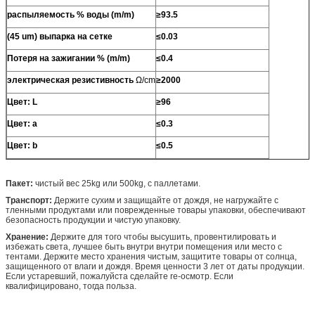
распыляемость % воды (m/m)
≥93.5
(45 um) выпарка на сетке
≤0.03
Потеря на зажигании % (m/m)
≤0.4
электрическая резистивность
Ω/cm
≥2000
Цвет: L
≥96
Цвет: a
≤0.3
Цвет: b
≤0.5
Пакет:
чистый вес 25kg или 500kg, с паллетами.
Транспорт:
Держите сухим и защищайте от дождя, не нагружайте с
тленными продуктами или поврежденные товары упаковки, обеспечивают
безопасность продукции и чистую упаковку.
Хранение:
Держите для того чтобы высушить, провентилировать и
избежать света, лучшее быть внутри внутри помещения или место с
тентами. Держите место хранения чистым, защитите товары от солнца,
защищенного от влаги и дождя. Время ценности 3 лет от даты продукции.
Если устаревший, пожалуйста сделайте re-осмотр. Если
квалифицировано, тогда польза.