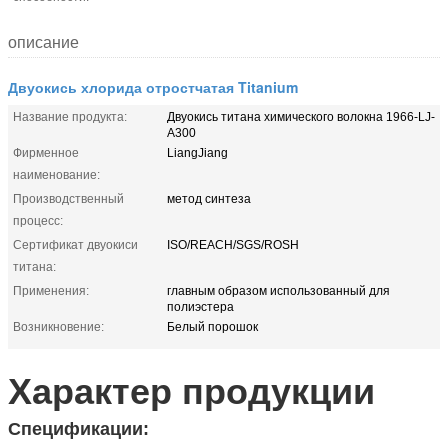
описание
Двуокись хлорида отростчатая Titanium
Название продукта:
Двуокись титана химического волокна 1966-LJ-
A300
Фирменное
LiangJiang
наименование:
Производственный
метод синтеза
процесс:
Сертификат двуокиси
ISO/REACH/SGS/ROSH
титана:
Применения:
главным образом использованный для
полиэстера
Возникновение:
Белый порошок
Характер продукции
Спецификации: