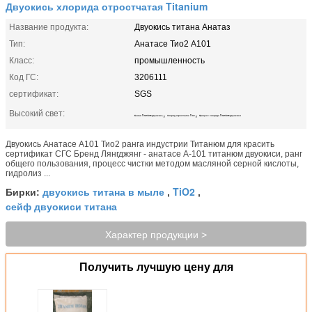
Двуокись хлорида отростчатая Titanium
Название продукта:
Двуокись титана Анатаз
Тип:
Анатасе Тио2 А101
Класс:
промышленность
Код ГС:
3206111
сертификат:
SGS
Высокий свет:
,
,
Белая Titanium двуокись
Хлорид отростчатое Tio2
Процесс хлорида Titanium двуокиси
Двуокись Анатасе А101 Тио2 ранга индустрии Титанюм для красить
сертификат СГС Бренд Лянгджянг - анатасе А-101 титанюм двуокиси, ранг
общего пользования, процесс чистки методом масляной серной кислоты,
гидролиз ...
двуокись титана в мыле
TiO2
Бирки:
,
,
сейф двуокиси титана
Характер продукции >
Получить лучшую цену для