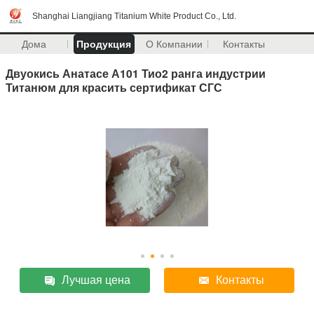
Shanghai Liangjiang Titanium White Product Co., Ltd.
Дома
Продукция
О Компании
Контакты
Двуокись Анатасе А101 Тио2 ранга индустрии
Титанюм для красить сертификат СГС
Лучшая цена
Контакты