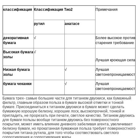
классификация
Классификация Тио2
Примечания
рутил
анатасе
декоративная
√
Более высокое против
бумага
старения требование
Высокая бумага
√
золы
Лучшая кроющая сила
Низкая бумага
√
Лучшая
золы
светонепроницаемость
бумага чеканки
√
Лучшая
светонепроницаемость
Бумага трех- самые большие части для титанюм двуокиси, как бумажный
фильтр, главным образом польза в бумаге высокой отметки и тонкой
бумаге. Присоединиться к титанюм двуокиси в бумаге может сделать
бумажную хорошую белизну, хорошие лоск, высокопрочной, тонкой и
пригладить, не прорезать при печати, светлое качество. Титанюм двуокись
для бумаги пользы вообще титанюм двуокись без поверхностного
покрытия, может иметь влияние дневного забеливая агента, увеличивает
белизну бумаги, но прокатанная бумажная польза требует поверхностного
покрытия титана рутила, для того чтобы соотвествовать светлого
сопротивления и сопротивления жары.