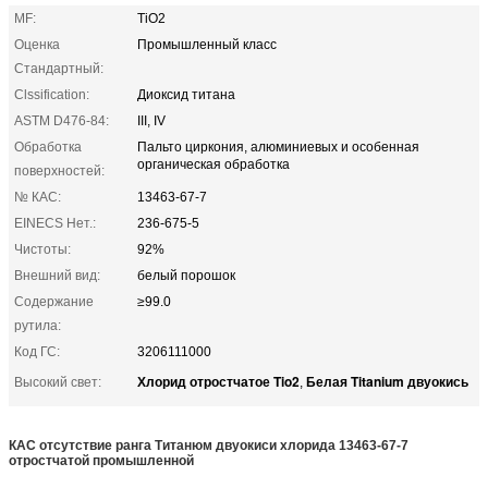
MF:
TiO2
Оценка
Промышленный класс
Стандартный:
Clssification:
Диоксид титана
ASTM D476-84:
III, IV
Обработка
Пальто циркония, алюминиевых и особенная
органическая обработка
поверхностей:
№ КАС:
13463-67-7
EINECS Нет.:
236-675-5
Чистоты:
92%
Внешний вид:
белый порошок
Содержание
≥99.0
рутила:
Код ГС:
3206111000
Хлорид отростчатое Tio2
Белая Titanium двуокись
Высокий свет:
,
КАС отсутствие ранга Титанюм двуокиси хлорида 13463-67-7
отростчатой промышленной