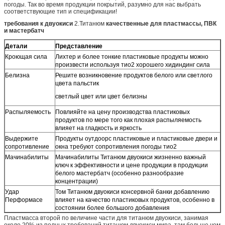
погоды. Так во время продукции покрытий, разумно для нас выбрать
соответствующие тип и спецификации!
требования к двуокиси
2.Титанюм
качественные для пластмассы, ПВК
и мастербатч
Детали
Представление
Кроющая сила
Лихтер и более тонкие пластиковые продукты можно
произвести используя тио2 хорошего хидиндинг сила
Белизна
Решите возникновение продуктов белого или светлого
цвета пальстик
светлый цвет или цвет белизны
Распыляемость
Повлияйте на цену производства пластиковых
продуктов по мере того как плохая распыляемость
влияет на гладкость и яркость
Выдержите
Продукты оутдоорс пластиковые и пластиковые двери и
сопротивление
окна требуют сопротивления погоды тио2
Мачинабилиты
Мачинабилиты Титанюм двуокиси жизненно важный
ключ к эффективности и цене продукции в продукции
белого мастербатч (особенно разнообразие
концентрации)
Удар
Том Титанюм двуокиси консервной банки добавлению
Перформасе
влияет на качество пластиковых продуктов, особенно в
состоянии более большого добавления
Пластмасса второй по величине части для титанюм двуокиси, занимая
около 20% из полных требований титанюм двуокиси мира, там больше чем