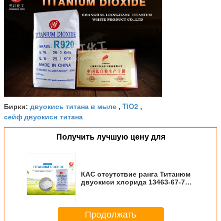
двуокись титана в мыле
TiO2
Бирки:
,
,
сейф двуокиси титана
Получить лучшую цену для
КАС отсутствие ранга Титанюм
двуокиси хлорида 13463-67-7
отростчатой промышленной
Продолжать