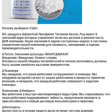
Почему выберите США:
КО. продукта ΔШангХай ЛянгДжянг Титанюм белое, Лтд имеет 6
значений ядра которые управляют всем мы делаем и важная часть
ДНК компании. Наши значения 6 ядров составлены кодекс в системах
управления нашей компании для нанимать, тренировки, и оценки
производительности.
ΔТитле: Значения культуры ЛИАНГДЖИАНГ
Введение: Введение: Клиент сперва
Интересы нашей общины потребителей и членов оплачивать должны
быть нашим наиболее высоким приоритетом.
ΔТеамворк
Мы ожидаем, что наши работники сотрудничают в команде. Мы
ободряем входной сигнал от наших работников в процессе принятия
решения, и ожидаем, что каждый работник совершает к задачам
команды.
Изменение ΔЭмбрасе
Мы работаем в быстро-эволюционируя индустрии. Мы спрашиваем, что
наши работники поддерживают гибкость, продолжаем инновате и
приспособиться к новым деловым конъюнктурам и практике.
ΔИнтегриты
Целостность в основе нашего дела по мере того как доверие