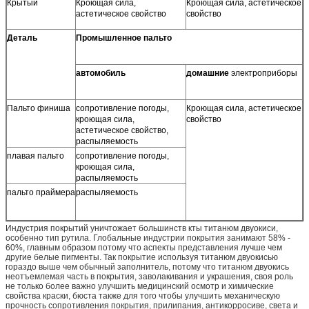
Крытый
Кроющая сила,
Кроющая сила, астетическое
астетическое свойство
свойство
Деталь
Промышленное пальто
автомобиль
домашние
электроприборы
Пальто финиша
сопротивление погоды,
Кроющая сила, астетическое
кроющая сила,
свойство
астетическое свойство,
распыляемость
плавая пальто
сопротивление погоды,
кроющая сила,
распыляемость
пальто праймера
распыляемость
Индустрия покрытий уничтожает большинств кты титанюм двуокиси,
особенно тип рутила. Глобальные индустрии покрытия занимают 58% -
60%, главным образом потому что аспекты представления лучше чем
другие белые пигменты. Так покрытие используя титанюм двуокисью
гораздо выше чем обычный заполнитель, потому что титанюм двуокись
неотъемлемая часть в покрытия, заволакивания и украшения, своя роль
не только более важно улучшить медицинский осмотр и химические
свойства краски, бюста также для того чтобы улучшить механическую
прочность сопротивления покрытия, прилипания, антикорросиве, света и