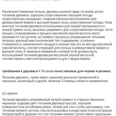
Различная бумажная польза, двуокись разного вида титанюм, рутил
титанюм двуокиси, хорошее сопротивление хорошей погоды
сопротивления оксидации, главным образом используемое для
декоративной бумаги и высокой бумаги золы сопротивления погоды; Пока
анатасе титанюм двуокиси используемое для низкой прозрачности и
низкой бумаги золы, высокого ркиремент для сопротивления погоды. Хотя
процесс хлорирования и процесс масляной серной кислоты могут
произвести тип рутила, но пигмент процесса хлорирования титанюм,
белизну, красный кристаллический тип содержания, особенно
стабильность законченного продукта лучшая чем это из метода масляной
серной кислоты, соответствующий для пользы в декоративной бумаге и
высокой золе; И чеканка в бумажной и низкой золе должна быть
используемой титанюм двуокисью масляной серной кислотой,
соотвествовать светонепроницаемости для 2 видов бумаги.
требования к двуокиси
4.Титанюм
качественные для чернил и резины:
Титанюм двуокись, также имеет широкий диапазон применений в
чернилах, резиновый и других, включая 3 главных области применения.
(1) чернил
Титанюм двуокись непременный белый пигмент в старших чернилах,
чернилах содержа цвет титанюм двуокиси быстро, хорошее
поверхностное устойчивое влаги, легкий для того чтобы рассеивать, тип
титанюм пигмент рутила, оба используемые в индустрии печатной краски.
Напрактикуйте доказал что тип титанюм пигмент рутил имеет идеальное