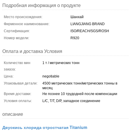
Подробная информация о продукте
Место происхождения:
Шанхай
Фирменное наименование:
LIANGJIANG BRAND
Сертификация:
ISO/REACH/SGS/ROSH
Номер модели:
R920
Оплата и доставка Условия
Количество мин
1 т / метрических тонн
заказа:
Цена:
negotiable
Упаковывая детали:
4500 метрических тонн/метрических тонны в
месяц
Время доставки:
Не познее 10 трудодней после компенсации
Условия оплаты:
L/C, T/T, D/P, западное соединение
описание
Двуокись хлорида отростчатая Titanium