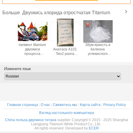
Двуокись хлорида отростчатая Titanium
Больше
уокись
пигмент titanium
Двуокись
38ум яркость и
Высокока
процесса
двуокиси
Анатасе А101
белизна
ранг во
titanium
процесса
Тио2 ранга
углекислого
двуокиси
чшил
хлорида рутила
индустрии
кальция сетки
3966 осо
ю силу
для внешней
Титанюм для
КаКО3 1250
для поли
 выбор
краски Cas
красить
высокая
Измените язык
No.13463-67-7
сертификат СГС
Главная страница
|
О нас
|
Свяжитесь мы
|
Карта сайта
|
Privacy Policy
Взгляд настольного компьютера
China польза двуокиси титана
supplier. Copyright © 2015 - 2025 Shanghai
Liangjiang Titanium White Product Co., Ltd..
All rights reserved. Developed by
ECER