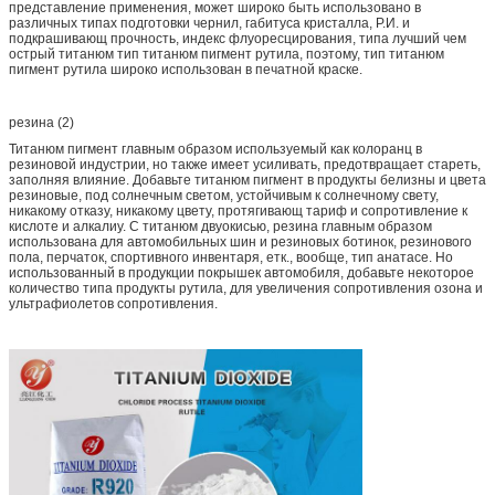
представление применения, может широко быть использовано в
различных типах подготовки чернил, габитуса кристалла, Р.И. и
подкрашивающ прочность, индекс флуоресцирования, типа лучший чем
острый титанюм тип титанюм пигмент рутила, поэтому, тип титанюм
пигмент рутила широко использован в печатной краске.
резина (2)
Титанюм пигмент главным образом используемый как колоранц в
резиновой индустрии, но также имеет усиливать, предотвращает стареть,
заполняя влияние. Добавьте титанюм пигмент в продукты белизны и цвета
резиновые, под солнечным светом, устойчивым к солнечному свету,
никакому отказу, никакому цвету, протягивающ тариф и сопротивление к
кислоте и алкалиу. С титанюм двуокисью, резина главным образом
использована для автомобильных шин и резиновых ботинок, резинового
пола, перчаток, спортивного инвентаря, етк., вообще, тип анатасе. Но
использованный в продукции покрышек автомобиля, добавьте некоторое
количество типа продукты рутила, для увеличения сопротивления озона и
ультрафиолетов сопротивления.