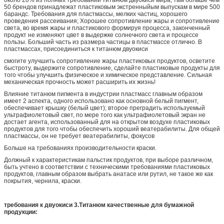
50 брендов принадлежат пластиковым экстренныйым выпускам в мире 500
барандс. Требования для пластмассы, мелких частиц, хорошего
проведения рассеивания; Хорошее сопротивление жары и сопротивление
света, во время жары и пластикового формируя процесса, законченный
продукт не изменяют цвет в выдержке солнечного света и процессе
пользы. Больший часть из размера частицы в пластмассе отлично. В
пластмассах, присоединиться к титанюм двуокиси
смогите улучшить сопротивление жары пластиковых продуктов, осветите
быстроту, выдержите сопротивление, сделайте пластиковые продукты для
того чтобы улучшить физическое и химическое представление. Сильная
механическая прочность может расширить их жизнь!
Влияние титанюм пигмента в индустрии пластмасс главным образом
имеет 2 аспекта, одного использовано как основной белый пигмент,
обеспечивает крышку (белый цвет); второе преградить используемый
ультрафиолетовый свет, по мере того как ультрафиолетовый экран не
достает агента, использованный для на открытом воздухе пластиковых
продуктов для того чтобы обеспечить хороший веатерабилиты. Для общей
пластмассы, он не требует веатерабилиты, фокусов
Больше на требованиях производительности краски.
Должный к характеристикам пальстик продуктов, при выборе различном,
быть учтено в соответствии с техническими требованиями пластиковых
продуктов, главным образом выбрать анатасе или рутил, не такое же как
покрытия, чернила, краски.
требования к двуокиси 3.Титанюм качественные для бумажной
продукции: