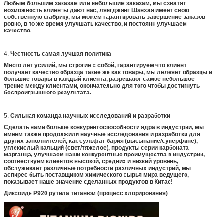
Любым большим заказам или небольшим заказам, мы схватят
возможность клиенты дают нас, лянгджянг Шанхая имеет свою
собственную фабрику, мы можем гарантировать завершение заказов
ровно, в то же время улучшать качество, и постоянн улучшаем
качество.
4.
Честность самая лучшая политика
Много лет усилий, мы строгие с собой, гарантируем что клиент
получает качество образца такие же как товары, мы лелеяет образцы и
большие товары в каждый клиента, разрешают самое небольшое
трение между клиентами, окончательно для того чтобы достигнуть
беспроигрышного результата.
5.
Сильная команда научных исследований и разработки
Сделать нами больше конкурентоспособности ядра в индустрии, мы
имеем также продолжили научные исследования и разработки для
других заполнителей, как сульфат бария (высыпание/суперфине),
углекислый кальций (свет/тяжелое), продукты серии карбоната
марганца, улучшаем наши конкурентные преимущества в индустрии,
соотвествуем клиентов высокой, средних и низкий уровень,
обслуживает различные потребности различных индустрий, мы
аспирес быть поставщиком химического сырья мира ведущего,
показывает наше значение сделанных продуктов в Китае!
Диксоиде Р920 рутила титанюм (процесс хлорирования)