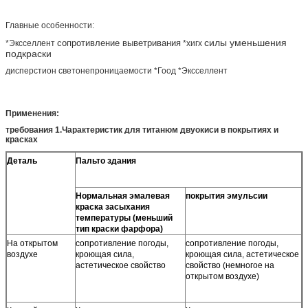
Главные особенности:
силы уменьшения
сопротивление выветривания
*Эксселлент
*хигх
подкраски
дисперстион светонепроницаемости *Гоод *Эксселлент
Применения:
требования 1.Чарактеристик для титанюм двуокиси в покрытиях и
красках
Деталь
Пальто здания
Нормальная эмалевая
покрытия эмульсии
краска засыхания
температуры (меньший
тип краски фарфора)
На открытом
сопротивление погоды,
сопротивление погоды,
воздухе
кроющая сила,
кроющая сила, астетическое
астетическое свойство
свойство (немногое на
открытом воздухе)