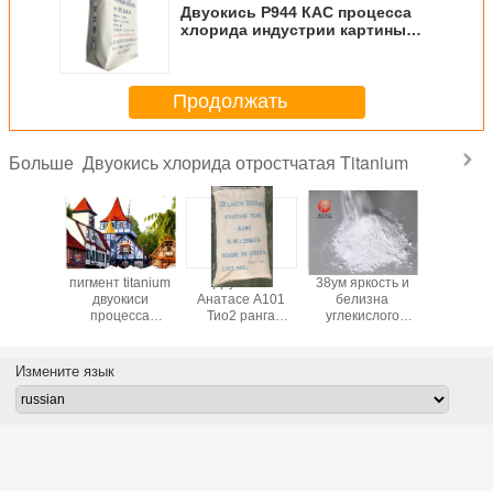
Двуокись Р944 КАС процесса
хлорида индустрии картины
Титанюм отсутствие 236-675-5
Продолжать
Двуокись хлорида отростчатая Titanium
Больше
уокись
пигмент titanium
Двуокись
38ум яркость и
Высокока
процесса
двуокиси
Анатасе А101
белизна
ранг во
titanium
процесса
Тио2 ранга
углекислого
двуокиси
чшил
хлорида рутила
индустрии
кальция сетки
3966 осо
ю силу
для внешней
Титанюм для
КаКО3 1250
для поли
 выбор
краски Cas
красить
высокая
Измените язык
No.13463-67-7
сертификат СГС