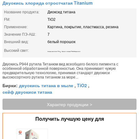
Двуокись хлорида отростчатая Titanium
Название продукта:
Диоксид титана
FM:
TiO2
Применение:
Картина, покрытие, пластмасса, резина
Значение ПЭ-АШ:
7
Внешний вид:
белый порошок
Высокий свет:
,
Хлорид отростчатое Tio2
Процесс хлорида Titanium двуокиси
Двуокись Р944 рутила Титанюм вид всеобщего белого пигмента с
особенной обработанной поверхностью. Она принимает чужую
предварительную технологию, принимая стандарт двуокиси
высокосортного рутила титанюм за море...
двуокись титана в мыле
TiO2
Бирки:
,
,
сейф двуокиси титана
Характер продукции >
Получить лучшую цену для