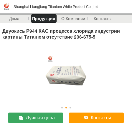
Shanghai Liangjiang Titanium White Product Co., Ltd.
Дома
Продукция
О Компании
Контакты
Двуокись Р944 КАС процесса хлорида индустрии
картины Титанюм отсутствие 236-675-5
Лучшая цена
Контакты