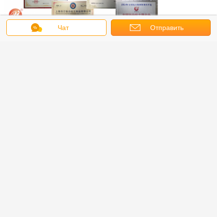
Чат
Отправить
двуокись титана в мыле
TiO2
Бирки:
,
,
запрос
сейф двуокиси титана
Получить лучшую цену для
Веатерабилиты двуокиси Р895
превосходного процесса
хлорида покрытия рассеивания
Титанюм высокий
Продолжать
Двуокись хлорида отростчатая Titanium
Больше