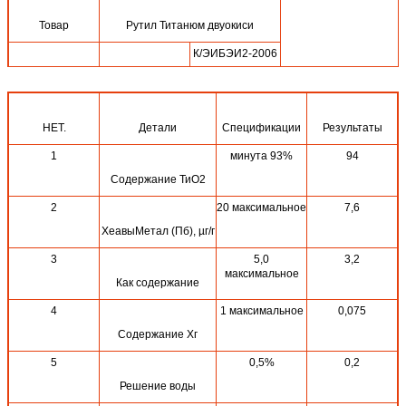
Товар
Рутил Титанюм двуокиси
К/ЭИБЭИ2-2006
Код Градо
стандартный
НЕТ.
Детали
Спецификации
Результаты
Случаи
Чистый вес
20МТ
1
минута 93%
94
Содержание ТиО2
2
20 максимальное
7,6
ХеавыМетал (Пб), µг/г
3
5,0
3,2
максимальное
Как содержание
4
1 максимальное
0,075
Содержание Хг
5
0,5%
0,2
Решение воды