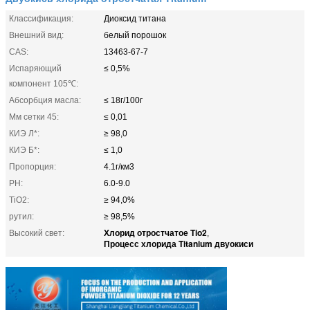
Классификация:
Диоксид титана
Внешний вид:
белый порошок
CAS:
13463-67-7
Испаряющий
≤ 0,5%
компонент 105℃:
Абсорбция масла:
≤ 18г/100г
Μм сетки 45:
≤ 0,01
КИЭ Л*:
≥ 98,0
КИЭ Б*:
≤ 1,0
Пропорция:
4.1г/км3
PH:
6.0-9.0
TiO2:
≥ 94,0%
рутил:
≥ 98,5%
Хлорид отростчатое Tio2
Высокий свет:
,
Процесс хлорида Titanium двуокиси