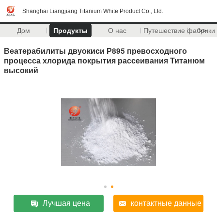
Shanghai Liangjiang Titanium White Product Co., Ltd.
Дом
Продукты
О нас
Путешествие фабрики
>>
Веатерабилиты двуокиси Р895 превосходного
процесса хлорида покрытия рассеивания Титанюм
высокий
Лучшая цена
контактные данные