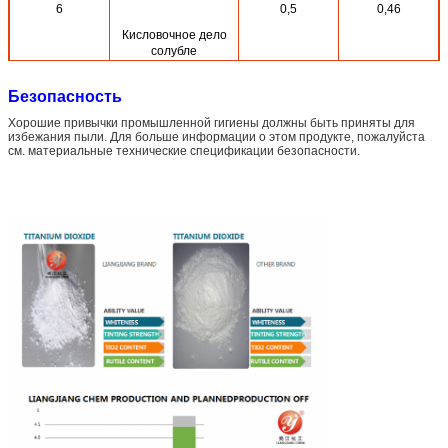
6
0,5
0,46
Кисловочное дело
солубле
7
0,5%
0,17
Безопасность
Неустойчивость на
Хорошие привычки промышленной гигиены должны быть приняты для
105℃
избежания пыли. Для больше информации о этом продукте, пожалуйста
см. материальные технические спецификации безопасности.
8
98%
98,5
Белизна
9
6-8
7,5
Значение ПЭ-АШ
10
0,5
0,01
максимальное
ум выпарка сетки 45
11
97%
98
Рутил