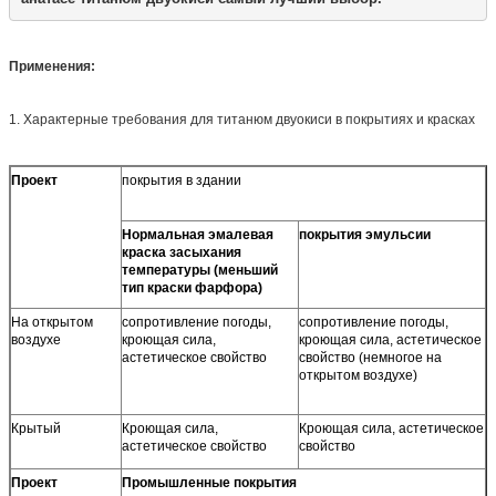
Применения:
1. Характерные требования для титанюм двуокиси в покрытиях и красках
Проект
покрытия в здании
Нормальная эмалевая
покрытия эмульсии
краска засыхания
температуры (меньший
тип краски фарфора)
На открытом
сопротивление погоды,
сопротивление погоды,
воздухе
кроющая сила,
кроющая сила, астетическое
астетическое свойство
свойство (немногое на
открытом воздухе)
Крытый
Кроющая сила,
Кроющая сила, астетическое
астетическое свойство
свойство
Проект
Промышленные покрытия