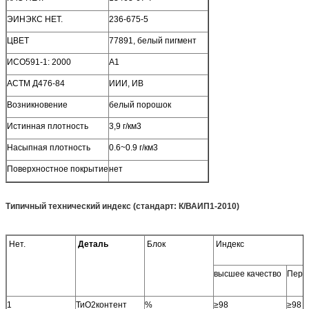
ЭИНЭКС НЕТ.
236-675-5
ЦВЕТ
77891, белый пигмент
ИСО591-1: 2000
А1
АСТМ Д476-84
ИИИ, ИВ
Возникновение
белый порошок
Истинная плотность
3,9 г/км3
Насыпная плотность
0.6~0.9 г/км3
Поверхностное покрытие
нет
Типичный технический индекс (стандарт: К/ВАИП1-2010)
Нет.
Деталь
Блок
Индекс
высшее качество
Перв
1
ТиО2контент
%
≥98
≥98