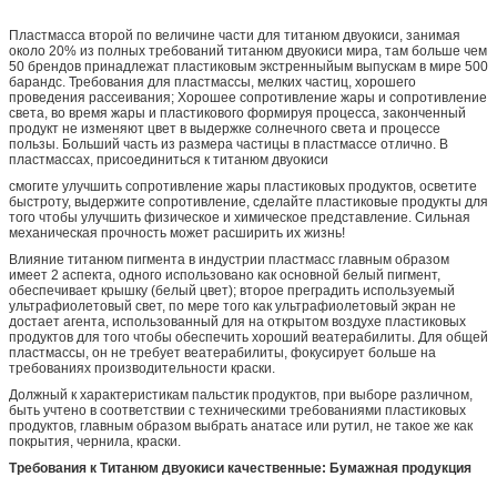
Пластмасса второй по величине части для титанюм двуокиси, занимая
около 20% из полных требований титанюм двуокиси мира, там больше чем
50 брендов принадлежат пластиковым экстренныйым выпускам в мире 500
барандс. Требования для пластмассы, мелких частиц, хорошего
проведения рассеивания; Хорошее сопротивление жары и сопротивление
света, во время жары и пластикового формируя процесса, законченный
продукт не изменяют цвет в выдержке солнечного света и процессе
пользы. Больший часть из размера частицы в пластмассе отлично. В
пластмассах, присоединиться к титанюм двуокиси
смогите улучшить сопротивление жары пластиковых продуктов, осветите
быстроту, выдержите сопротивление, сделайте пластиковые продукты для
того чтобы улучшить физическое и химическое представление. Сильная
механическая прочность может расширить их жизнь!
Влияние титанюм пигмента в индустрии пластмасс главным образом
имеет 2 аспекта, одного использовано как основной белый пигмент,
обеспечивает крышку (белый цвет); второе преградить используемый
ультрафиолетовый свет, по мере того как ультрафиолетовый экран не
достает агента, использованный для на открытом воздухе пластиковых
продуктов для того чтобы обеспечить хороший веатерабилиты. Для общей
пластмассы, он не требует веатерабилиты, фокусирует больше на
требованиях производительности краски.
Должный к характеристикам пальстик продуктов, при выборе различном,
быть учтено в соответствии с техническими требованиями пластиковых
продуктов, главным образом выбрать анатасе или рутил, не такое же как
покрытия, чернила, краски.
Требования к Титанюм двуокиси качественные: Бумажная продукция