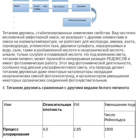
Титанюм двуокись, стабилизированные химические свойства. Вид частично
кисловочной амфотерной окиси, не реагирует с другими элементами и
смеси на нормальтемпературе, не работают для кислорода, амиака, азота,
сероводорода, углекислого газа, двуокиси сульфата, неразрешимых в
воде, сале, также в разбавленной кислоте и неорганической кислоте,
алкали, только солубле в плавиковой кислоте. Но под влиянием света,
титанюм пигмент, может произойти непрерывная реакция РЕДОКСОВ и
имеет фотохимическую работу. Этот вид фотохимической деятельности,
особенно под диезом ультрафиолетового света, эта природа делает
титанюм двуокисью даже некоторые катализаторы оксидации
неорганических смесей фотосенситизед, и катализатором уменьшения
некоторых органических соединений фоточувствительным.
4.
Титанюм двуокись сравненная с другими видами белого пигмента
Имя
Относительная
Р.И.
Уменьшение подкр
плотность
Число
о
Рейнольдса
в
Процесс
4,0
2,85
1800
1
хлорирования