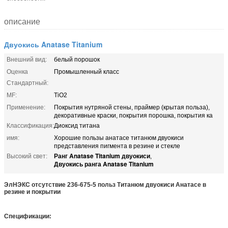
описание
Двуокись Anatase Titanium
Внешний вид:
белый порошок
Оценка
Промышленный класс
Стандартный:
MF:
TiO2
Применение:
Покрытия нутряной стены, праймер (крытая польза),
декоративные краски, покрытия порошка, покрытия ка
Классификация:
Диоксид титана
имя:
Хорошие пользы анатасе титанюм двуокиси
представления пигмента в резине и стекле
Ранг Anatase Titanium двуокиси
Высокий свет:
,
Двуокись ранга Anatase Titanium
ЭлНЭКС отсутствие 236-675-5 польз Титанюм двуокиси Анатасе в
резине и покрытии
Спецификации: