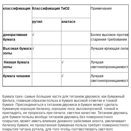
классификация
Классификация ТиО2
Примечания
рутил
анатасе
декоративная
√
Более высокое против
бумага
старения требование
Высокая бумага
√
Лучшая кроющая сила
золы
Низкая бумага
√
Лучшая
золы
светонепроницаемость
бумага чеканки
√
Лучшая
светонепроницаемость
Бумага трех- самые большие части для титанюм двуокиси, как бумажный
фильтр, главным образом польза в бумаге высокой отметки и тонкой
бумаге. Присоединиться к титанюм двуокиси в бумаге может сделать
бумажную хорошую белизну, хорошие лоск, высокопрочной, тонкой и
пригладить, не прорезать при печати, светлое качество. Титанюм двуокись
для бумаги пользы вообще титанюм двуокись без поверхностного
покрытия, может иметь влияние дневного забеливая агента, увеличивает
белизну бумаги, но прокатанная бумажная польза требует поверхностного
покрытия титана рутила, для того чтобы соотвествовать светлого