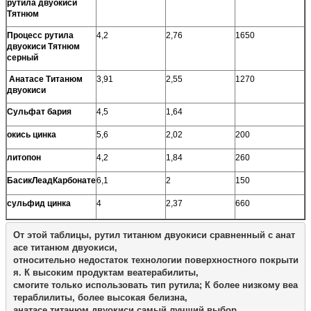
рутила двуокиси
Тятнюм
Процесс рутила
4,2
2,76
1650
1
двуокиси Тятнюм
серный
Анатасе Титанюм
3,91
2,55
1270
7
двуокиси
Сульфат бария
4,5
1,64
окись цинка
5,6
2,02
200
1
литопон
4,2
1,84
260
1
БасикЛеадКарбонате
6,1
2
150
9
сульфид цинка
4
2,37
660
4
От этой таблицы, рутил титанюм двуокиси сравненный с анат
асе титанюм двуокиси, 

относительно недостаток технологии поверхностного покрыти
я. К высоким продуктам веатерабилиты, 

смогите только использовать тип рутила; К более низкому веа
тераблилиты, более высокая белизна, 

анатасе титанюм двуокиси самый лучший выбор.