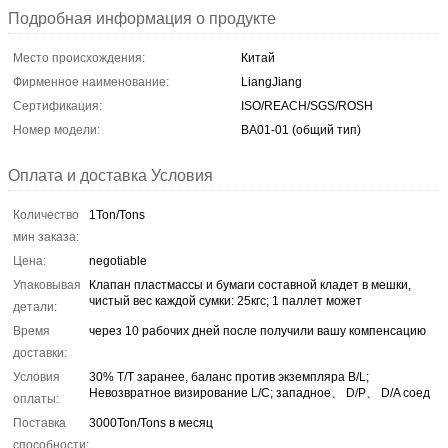
Подробная информация о продукте
Место происхождения:
Китай
Фирменное наименование:
LiangJiang
Сертификация:
ISO/REACH/SGS/ROSH
Номер модели:
BA01-01 (общий тип)
Оплата и доставка Условия
Количество
1Ton/Tons
мин заказа:
Цена:
negotiable
Упаковывая
Клапан пластмассы и бумаги составной кладет в мешки,
чистый вес каждой сумки: 25кгс; 1 паллет может
детали:
Время
через 10 рабочих дней после получили вашу компенсацию
доставки:
Условия
30% T/T заранее, баланс против экземпляра B/L;
Невозвратное визирование L/C; западное、 D/P、 D/A соед
оплаты:
Поставка
3000Ton/Tons в месяц
способности: