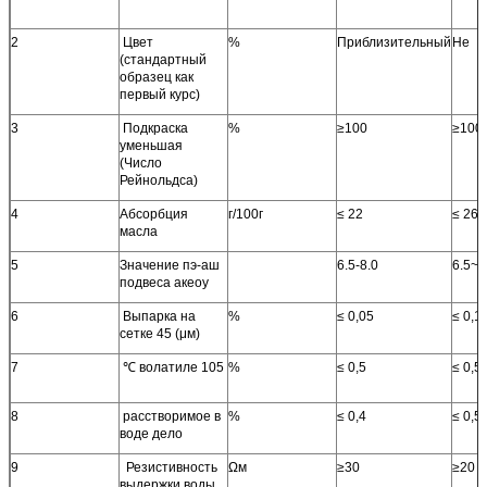
2
Цвет
%
Приблизительный
Не
(стандартный
образец как
первый курс)
3
Подкраска
%
≥100
≥100
уменьшая
(Число
Рейнольдса)
4
Абсорбция
г/100г
≤ 22
≤ 26
масла
5
Значение пэ-аш
6.5-8.0
6.5~8
подвеса акеоу
6
Выпарка на
%
≤ 0,05
≤ 0,1
сетке 45 (μм)
7
℃ волатиле 105
%
≤ 0,5
≤ 0,5
8
расстворимое в
%
≤ 0,4
≤ 0,5
воде дело
9
Резистивность
Ωм
≥30
≥20
выдержки воды