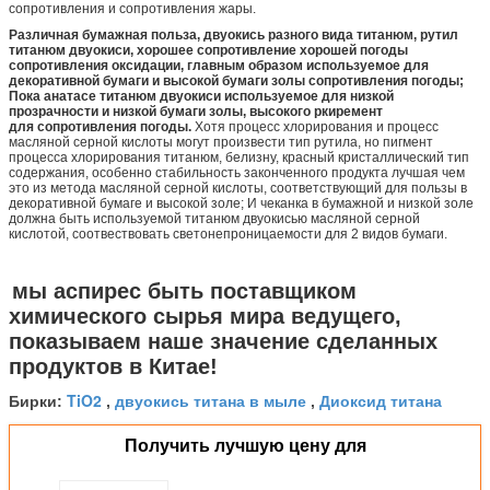
сопротивления и сопротивления жары.
Различная бумажная польза, двуокись разного вида титанюм, рутил
титанюм двуокиси, хорошее сопротивление хорошей погоды
сопротивления оксидации, главным образом используемое для
декоративной бумаги и высокой бумаги золы сопротивления погоды;
Пока анатасе титанюм двуокиси используемое для низкой
прозрачности и низкой бумаги золы, высокого ркиремент
для сопротивления погоды.
Хотя процесс хлорирования и процесс
масляной серной кислоты могут произвести тип рутила, но пигмент
процесса хлорирования титанюм, белизну, красный кристаллический тип
содержания, особенно стабильность законченного продукта лучшая чем
это из метода масляной серной кислоты, соответствующий для пользы в
декоративной бумаге и высокой золе; И чеканка в бумажной и низкой золе
должна быть используемой титанюм двуокисью масляной серной
кислотой, соотвествовать светонепроницаемости для 2 видов бумаги.
мы аспирес быть поставщиком
химического сырья мира ведущего,
показываем наше значение сделанных
продуктов в Китае!
TiO2
двуокись титана в мыле
Диоксид титана
Бирки:
,
,
Получить лучшую цену для