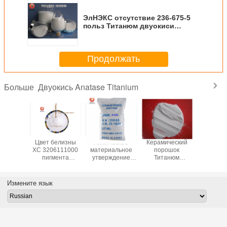
ЭлНЭКС отсутствие 236-675-5
польз Титанюм двуокиси
Анатасе в резине и покрытии
Продолжать
Двуокись Anatase Titanium
Больше
ивание
Цвет белизны
Химическое
Керамический
Порошок
анюм
ХС 3206111000
материальное
порошок
Тита
и ранга
пигмента
утверждение
Титанюм
двуок
натасе/
Титанюм
ИСО ранга
двуокиси ранга/
Анатасе
ические
двуокиси
индустрии
пигмент Кас
эмал
ты Б101
Анатасе
Титанюм
13463-67-7
керамич
Измените язык
качества еды
двуокиси А100
Титанюм
промышле
Анатасе
двуокиси