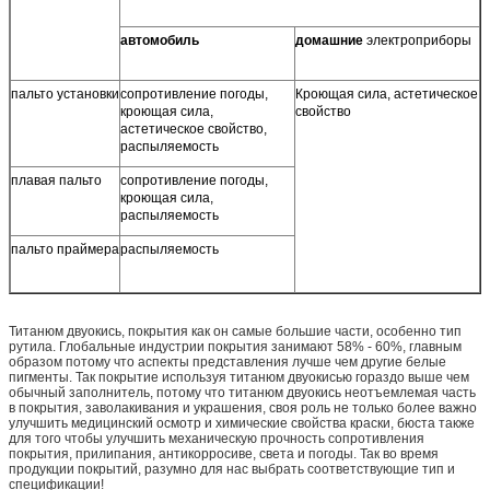
автомобиль
домашние
электроприборы
пальто установки
сопротивление погоды,
Кроющая сила, астетическое
кроющая сила,
свойство
астетическое свойство,
распыляемость
плавая пальто
сопротивление погоды,
кроющая сила,
распыляемость
пальто праймера
распыляемость
Титанюм двуокись, покрытия как он самые большие части, особенно тип
рутила. Глобальные индустрии покрытия занимают 58% - 60%, главным
образом потому что аспекты представления лучше чем другие белые
пигменты. Так покрытие используя титанюм двуокисью гораздо выше чем
обычный заполнитель, потому что титанюм двуокись неотъемлемая часть
в покрытия, заволакивания и украшения, своя роль не только более важно
улучшить медицинский осмотр и химические свойства краски, бюста также
для того чтобы улучшить механическую прочность сопротивления
покрытия, прилипания, антикорросиве, света и погоды. Так во время
продукции покрытий, разумно для нас выбрать соответствующие тип и
спецификации!