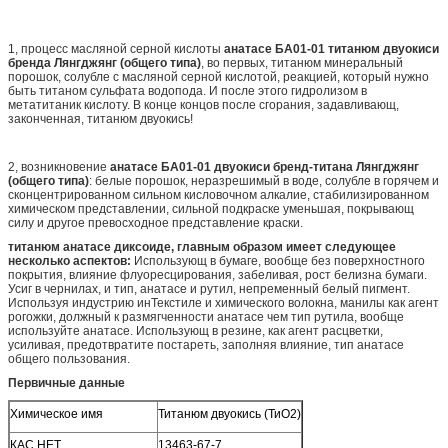
1, процесс масляной серной кислоты
анатасе БА01-01 титанюм двуокиси
бренда Лянгджянг (общего типа)
, во первых, титанюм минеральный
порошок, солубле с масляной серной кислотой, реакцией, который нужно
быть титаном сульфата водопода. И после этого гидролизом в
метатитаник кислоту. В конце концов после сгорания, задавливающ,
законченная, титанюм двуокись!
2, возникновение
анатасе БА01-01 двуокиси бренд-титана Лянгджянг
(общего типа)
: белые порошок, неразрешимый в воде, солубле в горячем и
сконцентрированном сильном кисловочном алкалие, стабилизированном
химическом представлении, сильной подкраске уменьшая, покрывающ
силу и другое превосходное представление краски.
титанюм анатасе диксоиде, главным образом имеет следующее
несколько аспектов:
Использующ в бумаге, вообще без поверхностного
покрытия, влияние флуоресцирования, забеливая, рост белизна бумаги.
Усиг в чернилах, и тип, анатасе и рутил, непременный белый пигмент.
Используя индустрию инТекстиле и химического волокна, манилы как агент
рогожки, должный к размягченности анатасе чем тип рутила, вообще
используйте анатасе. Использующ в резине, как агент расцветки,
усиливая, предотвратите постареть, заполняя влияние, тип анатасе
общего пользования.
Первичные данные
Химическое имя
Титанюм двуокись (ТиО2)
КАС НЕТ.
13463-67-7