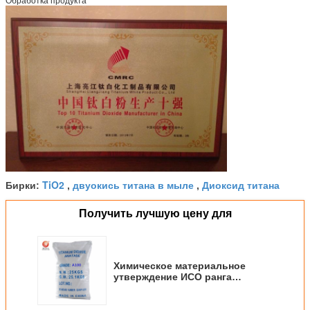
Обработка продукта
TiO2
двуокись титана в мыле
Диоксид титана
Бирки:
,
,
Получить лучшую цену для
Химическое материальное
утверждение ИСО ранга
индустрии Титанюм двуокиси
А100 Анатасе