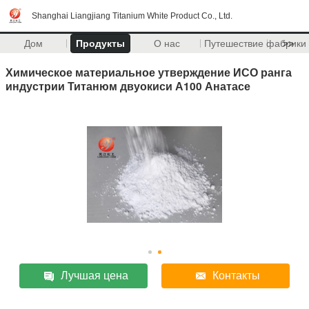
Shanghai Liangjiang Titanium White Product Co., Ltd.
Дом
Продукты
О нас
Путешествие фабрики
>>
Химическое материальное утверждение ИСО ранга
индустрии Титанюм двуокиси А100 Анатасе
Лучшая цена
Контакты