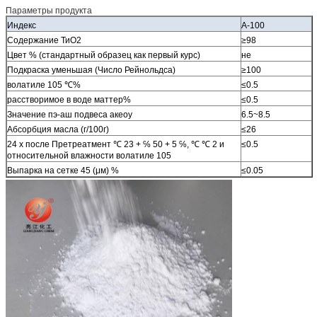
Параметры продукта
Индекс
А-100
Содержание ТиО2
≥98
Цвет % (стандартный образец как первый курс)
не
Подкраска уменьшая (Число Рейнольдса)
≥100
волатиле 105 ℃%
≤0.5
расстворимое в воде маттер%
≤0.5
Значение пэ-аш подвеса акеоу
6.5~8.5
Абсорбция масла (г/100г)
≤26
24 х после Претреатмент ℃ 23 + ℅ 50 + 5 ℅, ℃ ℃ 2 и
≤0.5
относительной влажности волатиле 105
Выпарка на сетке 45 (μм) %
≤0.05