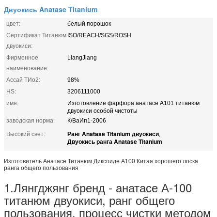
Двуокись Anatase Titanium
цвет:
белый порошок
Сертификат Титанюм
ISO/REACH/SGS/ROSH
двуокиси:
Фирменное
LiangJiang
наименование:
Ассай ТИо2:
98%
HS:
3206111000
имя:
Изготовление фарфора анатасе А101 титанюм
двуокиси особой чистоты
заводская норма:
К/ВаИп1-2006
Ранг Anatase Titanium двуокиси
Высокий свет:
,
Двуокись ранга Anatase Titanium
Изготовитель Анатасе Титанюм Диксоиде А100 Китая хорошего лоска
ранга общего пользования
1.Лянгджянг бренд - анатасе А-100
титанюм двуокиси, ранг общего
пользования, процесс чистки методом