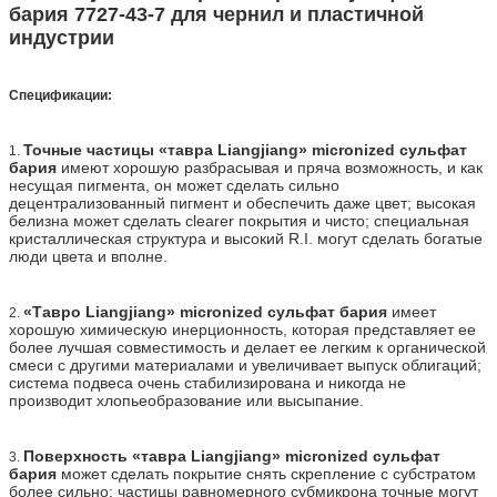
бария 7727-43-7 для чернил и пластичной
индустрии
Спецификации:
Точные частицы «тавра Liangjiang» micronized сульфат
1.
бария
имеют хорошую разбрасывая и пряча возможность, и как
несущая пигмента, он может сделать сильно
децентрализованный пигмент и обеспечить даже цвет; высокая
белизна может сделать clearer покрытия и чисто; специальная
кристаллическая структура и высокий R.I. могут сделать богатые
люди цвета и вполне.
«Тавро Liangjiang» micronized сульфат бария
имеет
2.
хорошую химическую инерционность, которая представляет ее
более лучшая совместимость и делает ее легким к органической
смеси с другими материалами и увеличивает выпуск облигаций;
система подвеса очень стабилизирована и никогда не
производит хлопьеобразование или высыпание.
Поверхность «тавра Liangjiang» micronized сульфат
3.
бария
может сделать покрытие снять скрепление с субстратом
более сильно; частицы равномерного субмикрона точные могут