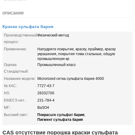
описание
Краска сульфата бария
Производственный
Физический метод
процесс:
Применение:
Напудрите покрытие, краску, праймер, краску
украшения, покрытия тома стальные, общую
промышленную кр
Оценка
Промышленный класс
Стандартный:
Название модели:
Micronized сетка сульфата бария 4000
№ КАС:
7727-43-7
HS:
28332700
ElNECS нет.:
231-784-4
MF::
BaSO4
Покрасьте сульфат бария
Высокий свет:
,
Пигмент сульфата бария
CAS отсутствие порошка краски сульфата