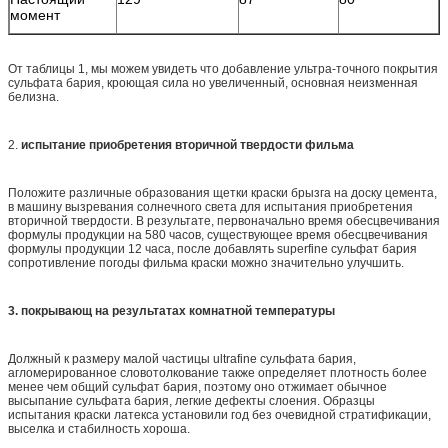
момент
От таблицы 1, мы можем увидеть что добавление ультра-точного покрытия
сульфата бария, кроющая сила но увеличенный, основная неизменная
белизна.
2.
испытание приобретения вторичной твердости фильма
Положите различные образования щетки краски брызга на доску цемента,
в машину вызревания солнечного света для испытания приобретения
вторичной твердости. В результате, первоначально время обесцвечивания
формулы продукции на 580 часов, существующее время обесцвечивания
формулы продукции 12 часа, после добавлять superfine сульфат бария
сопротивление погоды фильма краски можно значительно улучшить.
3. покрывающ на результатах комнатной температуры
Должный к размеру малой частицы ultrafine сульфата бария,
агломерированное словотолкование также определяет плотность более
менее чем общий сульфат бария, поэтому оно отжимает обычное
высыпание сульфата бария, легкие дефекты слоения. Образцы
испытания краски латекса установили год без очевидной стратификации,
выселка и стабилность хороша.