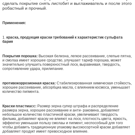
сделать покрытие снять листобит и выглаживатель и после этого
робастный и прочный.
Применения:
1.
краска, продукция краски требований к характеристик сульфата
бария
Покрытия порошка:
Высокая белизна, легкое рассеивание, слепые пятна,
и смолаа имеет хорошее сродство, улучшает тариф порошка, может
значительно улучшить поверхностный лоск, выравнивая, твердость,
сопротивление удара, прилипание.
противокоррозионная краска:
Стабилизированная химическая стойкость,
хорошее рассеивание, абсорбциа масла, с влиянием космоса, уменьшает
количество пигмента.
Краски пластмасс:
Размер зерна супер штрафа и распределение
размера зерна, хорошее рассеивание и анти- раковина, добавляют
небольшое количество пластичной краски, увеличивают твердость
фильма, добавляют краску не влияют на лоск, плотность цвета, яркость,
эффектно уменьшая пользу смолаы и пигмент, неспособный для того
чтобы добавить традиционную упаковку высокосортной краски добавляет
добавляет продукт имеет превосходное влияние.