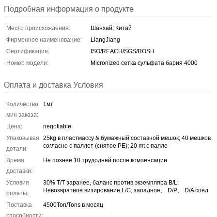
Подробная информация о продукте
Место происхождения:
Шанхай, Китай
Фирменное наименование:
LiangJiang
Сертификация:
ISO/REACH/SGS/ROSH
Номер модели:
Micronized сетка сульфата бария 4000
Оплата и доставка Условия
Количество
1мт
мин заказа:
Цена:
negotiable
Упаковывая
25kg в пластмассу & бумажный составной мешок; 40 мешков
согласно с паллет (снятое PE); 20 mt с палле
детали:
Время
Не познее 10 трудодней после компенсации
доставки:
Условия
30% T/T заранее, баланс против экземпляра B/L;
Невозвратное визирование L/C; западное、 D/P、 D/A соед
оплаты:
Поставка
4500Ton/Tons в месяц
способности: