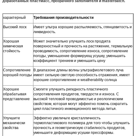
доработанных пластмасс, прозрачного заполнителя и masterbatch.
характерный
Требования производительности
Высокий лоск
Имеет ультра хорошие распыляемость, глянцевитость и
ликвидность.
Хорошая
Может значительно улучшить лоск продукта
химическая
поверхностный и прочность на растяжение, термальную
стойкость
проводимость, сопротивление износа, сопротивление
погоды, уменьшение формирующ усушку, уменьшить
коэффициент трением и уменьшить цену
Сопротивление
В диапазоне длины волны ультрафиолетового луча
хорошей погоды
имеет сильную светлую способность отражения, имеет
хорошие сопротивление и weatherability солнца
Хорошее
Смогите улучшить ригидность пластичного
обрабатывая
сопротивления продуктов, твердости и износа. С
представление
высокой тепловой проводимостью и реологическим
свойством, которая могут эффектно помочь сократить
цикл пластичного инжекционного метода литья.
Улучшите
Эффектно увеличьте кристалличность
механически
термопластикового полимера для того чтобы улучшить
свойства
прочность и геометрическую стабилность продуктов,
уменьшите деформацию усушки прессформы.