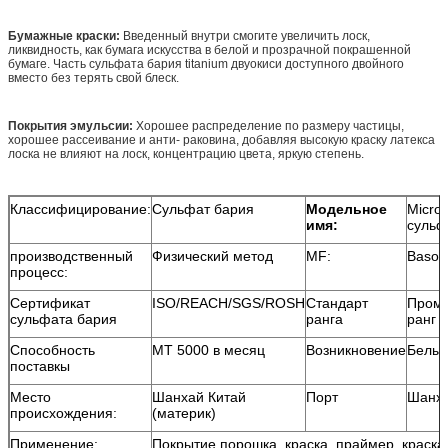
Бумажные краски:
Введенный внутри смогите увеличить лоск,
ликвидность, как бумага искусства в белой и прозрачной покрашенной
бумаге. Часть сульфата бария titanium двуокиси доступного двойного
вместо без терять свой блеск.
Покрытия эмульсии:
Хорошее распределение по размеру частицы,
хорошее рассеивание и анти- раковина, добавляя высокую краску латекса
лоска не влияют на лоск, концентрацию цвета, яркую степень.
Классифицирование:
Сульфат бария
Модельное
Micro
имя:
сульф
производственный
Физический метод
MF:
Baso4
процесс:
Сертификат
ISO/REACH/SGS/ROSH
Стандарт
Пром
сульфата бария
ранга
ранг
Способность
MT 5000 в месяц
Возникновение
Белый
поставкы
Место
Шанхай Китай
Порт
Шанх
происхождения:
(материк)
Применение:
Покрытие порошка, краска, праймер, краска