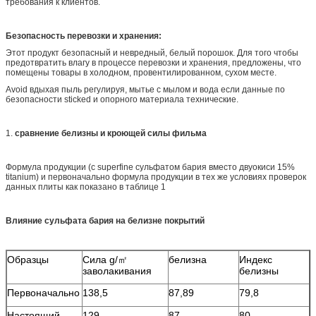
требования к клиентов.
Безопасность перевозки и хранения:
Этот продукт безопасный и невредный, белый порошок. Для того чтобы
предотвратить влагу в процессе перевозки и хранения, предложены, что
помещены товары в холодном, провентилированном, сухом месте.
Avoid вдыхая пыль регулируя, мытье с мылом и вода если данные по
безопасности sticked и опорного материала технические.
1.
сравнение белизны и кроющей силы фильма
Формула продукции (с superfine сульфатом бария вместо двуокиси 15%
titanium) и первоначально формула продукции в тех же условиях проверок
данных плиты как показано в таблице 1
Влияние сульфата бария на белизне покрытий
Образцы
Сила g/㎡
белизна
Индекс
заволакивания
белизны
Первоначально
138,5
87,89
79,8
Настоящий
129
87
80