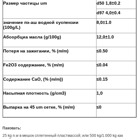
Размер частицы um
d50 1,8±0.2
d97 4,0±0.4
значение пэ-аш водной суспензии
8,0±1.0
(100g/L)
Абсорбциа масла (g/100g)
12,0±1.0
Потеря на зажигании, % (m/m)
≤0.50
Fe2O3 содержание, % (m/m)
≤0.04
Содержание CaO, (% (m/m))
≤0.15
Насыпная плотность (g/cm3)
1,0
Выпарка на 45 um сетке, % (m/m)
≤0
Паковать:
25 kg n.w в мешок сплетенный пластмассой; или 500 kg/1.000 kg как