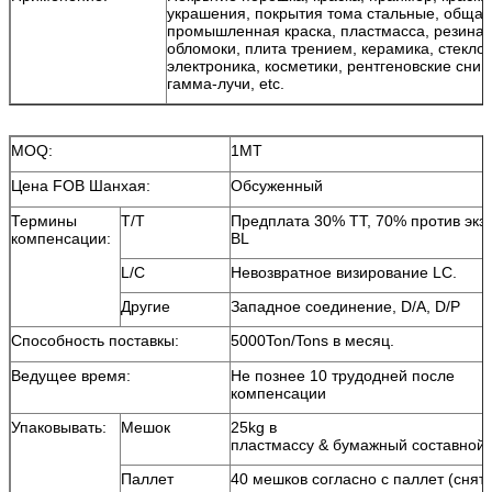
украшения, покрытия тома стальные, общая
промышленная краска, пластмасса, резина,
обломоки, плита трением, керамика, стекло,
электроника, косметики, рентгеновские сним
гамма-лучи, etc.
MOQ:
1MT
Цена FOB Шанхая:
Обсуженный
Термины
T/T
Предплата 30% TT, 70% против экз
компенсации:
BL
L/C
Невозвратное визирование LC.
Другие
Западное соединение, D/A, D/P
Способность поставкы:
5000Ton/Tons в месяц.
Ведущее время:
Не познее 10 трудодней после
компенсации
Упаковывать:
Мешок
25kg в
пластмассу & бумажный составной
Паллет
40 мешков согласно с паллет (снят