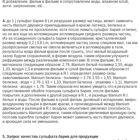
В добавлении, фильм в фильме в сопротивлении воды, влажном scrub,
анти- загрязнение, etc…
4.
до 1 | сульфат бария 8 Lm разрушая размер частицы, может заменить
часть titanium двуокиси прикладыванный в краске латекса, белизна и
кроющая сила не просклоняли, хотя после ломать сульфат бария отлично,
но он все еще на аггломерации аггломерации среднего размера частиц.
Из-за осажденного сульфата бария в образовании, кристаллический
размер между 0,2 | 0,8 Lm, аггломерация частиц зазор слишком мал, так как
разбросанная смолаа не смогла включиться в аггломерацию в теле,
результаты когда фильм краски после сушить, этот малый воздушный
зазор будучи сохранянной, в форме воздуха, таким образом улучшите
рефракцию между различными компонентами. В этом фильме, R.I.
материала следующим образом: 2,76, titanium белый полимер 1,55, вода
1,33, воздух 1,0 в влажном фильме и сухой фильм, главным образом от
следующие нескольких разница в R.I. определяет размер силы
заволакивания: titanium белизна - полимер = 2.76-1.55 = 1,55, titanium
белизна - вода = 2.76-1.33 = 1,33, titanium белизна - упаковка = 1,11, titanium
белизна - воздух = 1,76. Таким образом его можно увидеть что в результате
существования ultrafine порошка сульфата бария, после фильма
покрытия, в дополнение к другой разнице в R.I., и разницы titanium R.I.
белых и воды. После фильма в сухой фильм, должный к испарению, микро-
воздушному пузырю в фильме краски, и произведенный между titanium
двуокисью и разницой в R.I. воздуха, объективно увеличил способность
разбрасывать titanium двуокиси, таким образом увеличивая кроющую силу,
поэтому superfine сульфат бария может заменить часть titanium двуокиси,
и кроющая сила не уменьшена.
5. Запрос качества сульфата бария для продукции