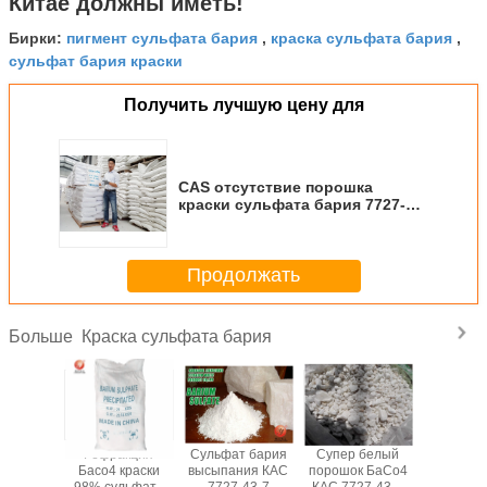
Китае должны иметь!
пигмент сульфата бария
краска сульфата бария
Бирки:
,
,
сульфат бария краски
Получить лучшую цену для
CAS отсутствие порошка
краски сульфата бария 7727-43-
7 для чернил/пластичной
индустрии
Продолжать
Краска сульфата бария
Больше
ульфата
Рефракция
Сульфат бария
Супер белый
сульфат
Барыте
Басо4 краски
высыпания КАС
порошок БаСо4
распыля
 краски
98% сульфата
7727-43-7
КАС 7727-43-7
постав