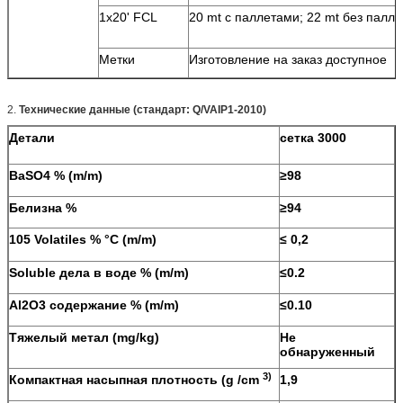
1x20' FCL
20 mt с паллетами; 22 mt без палле
Метки
Изготовление на заказ доступное
2.
Технические данные (стандарт: Q/VAIP1-2010)
Детали
сетка 3000
BaSO4 % (m/m)
≥98
Белизна %
≥94
105 Volatiles % °C (m/m)
≤ 0,2
Soluble дела в воде % (m/m)
≤0.2
Al2O3 содержание % (m/m)
≤0.10
Тяжелый метал (mg/kg)
Не
обнаруженный
3)
Компактная насыпная плотность (g /cm
1,9