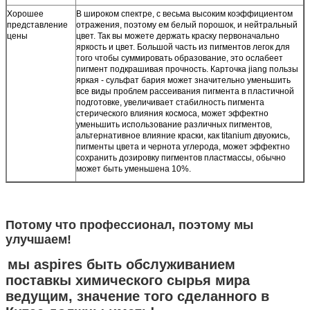
Хорошее
В широком спектре, с весьма высоким коэффициентом
представление
отражения, поэтому ем белый порошок, и нейтральный
цены
цвет. Так вы можете держать краску первоначально
яркость и цвет. Большой часть из пигментов легок для
того чтобы суммировать образование, это ослабеет
пигмент подкрашивая прочность. Карточка jiang пользы
яркая - сульфат бария может значительно уменьшить
все виды проблем рассеивания пигмента в пластичной
подготовке, увеличивает стабилность пигмента
стерического влияния космоса, может эффектно
уменьшить использование различных пигментов,
альтернативное влияние краски, как titanium двуокись,
пигменты цвета и чернота углерода, может эффектно
сохранить дозировку пигментов пластмассы, обычно
может быть уменьшена 10%.
Потому что профессионал, поэтому мы
улучшаем!
мы aspires быть обслуживанием
поставкы химического сырья мира
ведущим, значение того сделанного в