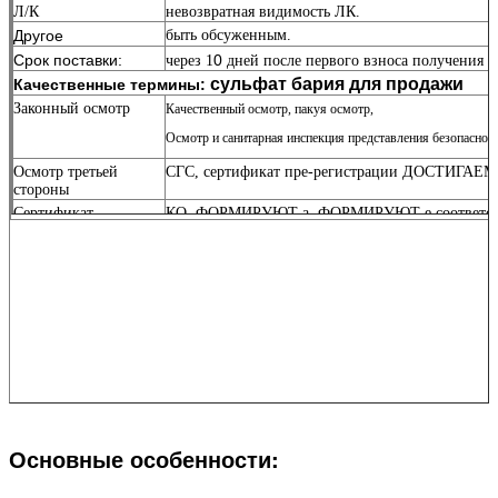
Л/К
невозвратная видимость ЛК.
Другое
быть обсуженным.
Срок поставки:
0
через 1
дней после первого взноса получения 
сульфат бария для продажи
Качественные термины:
Законный осмотр
Качественный осмотр, пакуя осмотр,
Осмотр и
санитарная инспекция
представления безопаснос
Осмотр третьей
СГС, сертификат пре-регистрации ДОСТИГАЕМ
стороны
Сертификат
КО, ФОРМИРУЮТ а, ФОРМИРУЮТ е соответст
происхождения
Основные особенности: