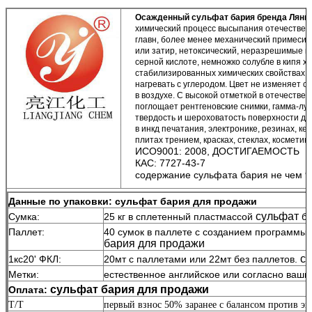
Осажденный сульфат бария бренда Лянгд
химический процесс высыпания отечествен
главн, более менее механический примеси,
или затир, нетоксический, неразрешимые в
серной кислоте, немножко солубле в кипя х
стабилизированных химических свойствах,
нагревать с углеродом. Цвет не изменяет 
в воздухе. С высокой отметкой в отечестве
поглощает рентгеновские снимки, гамма-луч
твердость и шероховатость поверхности д
в инкд печатания, электронике, резинах, ке
плитах трением, красках, стеклах, косметика
ИСО9001: 2008, ДОСТИГАЕМОСТЬ
КАС: 7727-43-7
содержание
сульфата бария
не чем 
Данные по упаковки:
сульфат бария для продажи
сульфат
Сумка:
25 кг в сплетенный пластмассой
ба
Паллет:
40 сумок в паллете с созданием программы
бария для продажи
су
1кс20' ФКЛ:
20мт с паллетами или 22мт без паллетов.
Метки:
естественное английское или согласно ваши
сульфат бария для продажи
Оплата:
Т/Т
первый взнос 50% заранее с балансом против эк