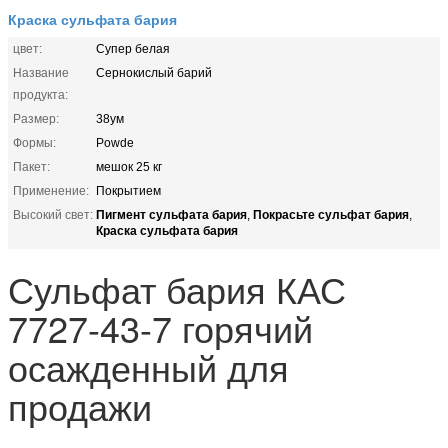
Краска сульфата бария
цвет:
Супер белая
Название
Сернокислый барий
продукта:
Размер:
38ум
Формы:
Powde
Пакет:
мешок 25 кг
Применение:
Покрытием
Пигмент сульфата бария
Покрасьте сульфат бария
Высокий свет:
,
,
Краска сульфата бария
Сульфат бария КАС
7727-43-7 горячий
осажденный для
продажи