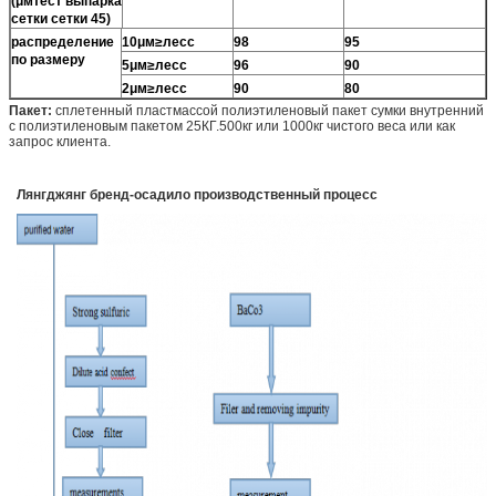
(μмтест выпарка
сетки сетки 45)
распределение
10μм≥лесс
98
95
по размеру
5μм≥лесс
96
90
2μм≥лесс
90
80
Пакет:
сплетенный пластмассой полиэтиленовый пакет сумки внутренний
с полиэтиленовым пакетом 25КГ.500кг или 1000кг чистого веса или как
запрос клиента.
Лянгджянг бренд-осадило производственный процесс