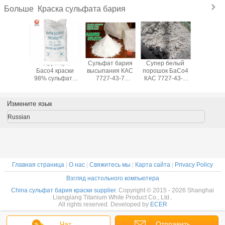
Краска сульфата бария
Больше
ульфата
Рефракция
Сульфат бария
Супер белый
сульфат
Барыте
Басо4 краски
высыпания КАС
порошок БаСо4
распыля
 краски
98% сульфата
7727-43-7
КАС 7727-43-7
постав
а бария
бария барита
химическим
сульфата бария
фарф
ум
осажденная
осажденный
химической
превосх
енный
порошком
процессом
формулы
для краск
Измените язык
 белый
сильная
низкой
Russian
Главная страница
|
О нас
|
Свяжитесь мы
|
Карта сайта
|
Privacy Policy
Взгляд настольного компьютера
China сульфат бария краски supplier.
Copyright © 2015 - 2026 Shanghai
Liangjiang Titanium White Product Co., Ltd..
All rights reserved. Developed by
ECER
Чат
Отправить