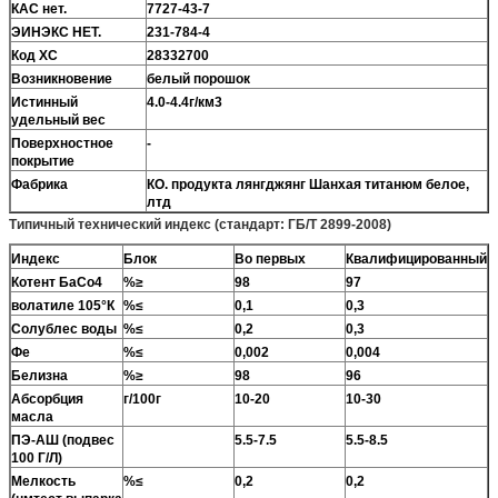
КАС нет.
7727-43-7
ЭИНЭКС НЕТ.
231-784-4
Код ХС
28332700
Возникновение
белый порошок
Истинный
4.0-4.4г/км3
удельный вес
Поверхностное
-
покрытие
Фабрика
КО. продукта лянгджянг Шанхая титанюм белое,
лтд
Типичный технический индекс (стандарт: ГБ/Т 2899-2008)
Индекс
Блок
Во первых
Квалифицированный
Котент БаСо4
%≥
98
97
волатиле 105°К
%≤
0,1
0,3
Солублес воды
%≤
0,2
0,3
Фе
%≤
0,002
0,004
Белизна
%≥
98
96
Абсорбция
г/100г
10-20
10-30
масла
ПЭ-АШ (подвес
5.5-7.5
5.5-8.5
100 Г/Л)
Мелкость
%≤
0,2
0,2