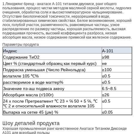
1.Лянгджянг бренд - анатасе А-101 титанюм двуокиси, ранг общего
пользования, процесс чистки методом масляной серной кислоты, гидролиз
очищения, обработка соли и высокотемпературное чальцинирование.
Отсутствие биологической токсичности, неразрешимой в воде,
стабилизированных химических свойствах. Белое возникновение, хороший
лоск, голубой участок, размягченность, равномерные частицы, узкое
распределение по размеру частицы, хорошая распыляемость, высокая
подкрашивая прочность, высокий коэффициента разброса, низкая
абсорбция масла, низкое содержание примесей как железное содержание.
Параметры продукта
Индекс
А-101
Содержание ТиО2
≥98
Цвет % (стандартный образец как первый курс)
не
Подкраска уменьшая (Число Рейнольдса)
≥100
волатиле 105 ℃%
≤0.5
расстворимое в воде маттер%
≤0.5
Значение пэ-аш подвеса акеоу
6.5~8.5
Абсорбция масла (г/100г)
≤26
24 х после Претреатмент ℃ 23 + ℅ 50 + 5 ℅, ℃
≤0.5
℃ 2 и относительной влажности волатиле 105
Выпарка на сетке 45 (μм) %
≤0.05
Шоу деталей продукта
Хорошая промышленная ранг качественное Анатасе Титанюм Диксоиде
А101 для всеобщей пользы