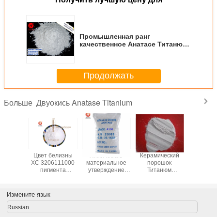
Промышленная ранг
качественное Анатасе Титанюм
Диксоиде А101 для всеобщей
пользы
Продолжать
Двуокись Anatase Titanium
Больше
ивание
Цвет белизны
Химическое
Керамический
Порошок
анюм
ХС 3206111000
материальное
порошок
Тита
и ранга
пигмента
утверждение
Титанюм
двуок
натасе/
Титанюм
ИСО ранга
двуокиси ранга/
Анатасе
ические
двуокиси
индустрии
пигмент Кас
эмал
ты Б101
Анатасе
Титанюм
13463-67-7
керамич
Измените язык
качества еды
двуокиси А100
Титанюм
промышле
Анатасе
двуокиси
Russian