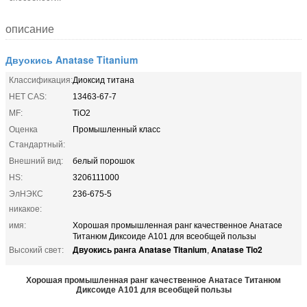
описание
Двуокись Anatase Titanium
Классификация:
Диоксид титана
НЕТ CAS:
13463-67-7
MF:
TiO2
Оценка
Промышленный класс
Стандартный:
Внешний вид:
белый порошок
HS:
3206111000
ЭлНЭКС
236-675-5
никакое:
имя:
Хорошая промышленная ранг качественное Анатасе
Титанюм Диксоиде А101 для всеобщей пользы
Двуокись ранга Anatase Titanium
Anatase Tio2
Высокий свет:
,
Хорошая промышленная ранг качественное Анатасе Титанюм
Диксоиде А101 для всеобщей пользы