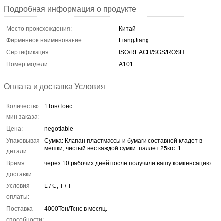
Подробная информация о продукте
Место происхождения:
Китай
Фирменное наименование:
LiangJiang
Сертификация:
ISO/REACH/SGS/ROSH
Номер модели:
A101
Оплата и доставка Условия
Количество
1Тон/Тонс.
мин заказа:
Цена:
negotiable
Упаковывая
Сумка: Клапан пластмассы и бумаги составной кладет в
мешки, чистый вес каждой сумки: паллет 25кгс: 1
детали:
Время
через 10 рабочих дней после получили вашу компенсацию
доставки:
Условия
L / C, T / T
оплаты:
Поставка
4000Тон/Тонс в месяц.
способности: