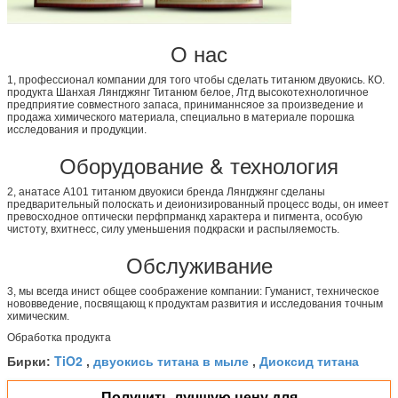
О нас
1, профессионал компании для того чтобы сделать титанюм двуокись. КО.
продукта Шанхая Лянгджянг Титанюм белое, Лтд высокотехнологичное
предприятие совместного запаса, приниманнсяое за произведение и
продажа химического материала, специально в материале порошка
исследования и продукции.
Оборудование & технология
2, анатасе А101 титанюм двуокиси бренда Лянгджянг сделаны
предварительный полоскать и деионизированный процесс воды, он имеет
превосходное оптически перфпрманкд характера и пигмента, особую
чистоту, вхитнесс, силу уменьшения подкраски и распыляемость.
Обслуживание
3, мы всегда инист общее соображение компании: Гуманист, техническое
нововведение, посвящающ к продуктам развития и исследования точным
химическим.
Обработка продукта
TiO2
двуокись титана в мыле
Диоксид титана
Бирки:
,
,
Получить лучшую цену для