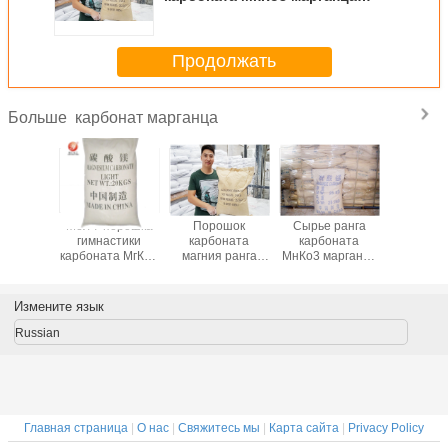
ранга КАС 598-62-9
промышленный аморфический
Продолжать
карбонат марганца
Больше
стика
Мел 7 порошка
Порошок
Сырье ранга
Спорт
а мела
гимнастики
карбоната
карбоната
фитн
портзала
карбоната МгКо3
магния ранга
МнКо3 марганца
поро
вращает
ранга индустрии
КАС 546-93-0
особой чистоты
карбонат
ьзкий
марганцовистый
светлый для
промышленное
магния
ивный
- размер 10ум
резиновых
МгКо3 
Измените язык
нтарь
продуктов
выскальз
чистого 
Russian
Главная страница
|
О нас
|
Свяжитесь мы
|
Карта сайта
|
Privacy Policy