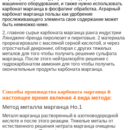
машинного оборудования, и также нужно использовать
карбонат марганца в фосфатинг обработка. Аграрный
карбонат марганца пользы как удобрение
прослеживающего элемента свое содержание может
быть немножко ниже.
2, главное сырье карбоната марганца ранга индустрии
Лянгджянг-бренда пиролюзит и пиритовые. 2 материала
прореагировали с масляной серной кислотой, и через
отростчатый деиронинг, обтирая с других тяжелых
металов для того чтобы получить решение сульфата
марганца. После этого нейтрализуйте решение с
гидрокарбонатом аммония для того чтобы получить
окончательные продукты карбоната марганца.
Способы производства карбоната марганца
в
настоящее время включая 4 вида метода:
Метод металла марганца Но.1
Металл марганца растворенный в азотноводородной
кислоте и после этого реакции. Тяжелые металы от
естественного решения нитрата марганца очищены