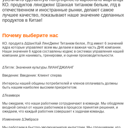
КО. продуктов лянгджянг Шанхая титанюм белым, лтд в
отечественном и иностранные рынки, делают самое
лучшее качество, показывают наше значение сделанных
продуктов в Китае!
Почему выберите нас
КО. продукта ΔШангХай ЛянгДжянг Титанюм белое, Лтд имеет 6 значений
ядра которые управляют всем мы делаем и важная часть ДНК компании.
Наши значения 6 ядров составлены кодекс в системах управления нашей
компании для нанимать, тренировки, и оценки производительности.
ΔТитле: Значения культуры ЛИАНГДЖИАНГ
Введение: Введение: Клиент сперва
Интересы нашей общины потребителей и членов оплачивать должны
быть нашим наиболее высоким приоритетом.
ΔТеамворк
Мы ожидаем, что наши работники сотрудничают в команде. Мы ободряем
входной сигнал от наших работников в процессе принятия решения, и
ожидаем, что каждый работник совершает к задачам команды.
Изменение ΔЭмбрасе
Мы работаем в быстро-эволюционируя индустрии. Мы спрашиваем, что