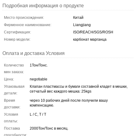
Подробная информация о продукте
Место происхождения:
Китай
Фирменное наименование:
Liangjiang
Сертификация:
ISO/REACH/SGS/ROSH
Номер модели:
карбонат марганца
Оплата и доставка Условия
Количество
1Тон/Тонс.
мин заказа:
Цена:
negotiable
Упаковывая
Клапан пластмассы и бумаги составной кладет в мешки,
сетчатый вес каждого мешка: 25kgs
детали:
Время
через 10 рабочих дней после получили вашу
компенсацию.
доставки:
Условия
L / C, T / T
оплаты:
Поставка
2000Тон/Тонс в месяц.
способности: