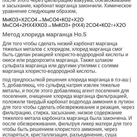
после этого через фильтрацию вакуума, обезвоживание
и засыхание, карбонат марганца закончили. Химическое
уравнение следующим образом,
МнКО3+Х2СО4→МнСО4+КО2+Х2О
МнСО4+2НХ4ХКО3→МнКО3+ (
НХ4
)
2СО4+КО2↑+Х2О
Метод хлорида марганца Но.5
Для того чтобы сделать низкий карбонат марганца
тяжелых металов с хлоридом, хлорид марганца смог
быть сделан реакцией хлористо-водородной кислоты и
окиси или родохрозита марганца. Также шлаком
сульфата марганца или другими утилями с солями
марганца хлористо-водородной кислоты.
под предпосылкой решения хлорида марганца в пэ-аш |
5, добавляющ, что сульфид натрия извлек тяжелые
металы, и после этого добавляющ агент поселения для
поселения, очищение хлорида марганца фильтрацией,
положили твердый карбонат водопода аммония в лутион
для того чтобы сделать обезвреживание и реакция, через
фильтрацию, стирка, засыхание, низкое содержание
тяжелого метала карбоната марганца была закончена. И
после обезвреживания, фильтруя ликер матери для того
чтобы быть решением хлористого аммония, через
испаряться, кристаллизация, разъединение, суша