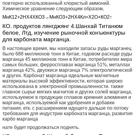
повторно использованный хлористый аммоний.
Химическое уравнение следующим образом,
МнК12+2НХ4ХКО3→МнКО3+2НХ4Кл+Х2О+КО2↑
КО. продуктов лянгджянг 4.Шанхай Титанюм
белое, Лтд, изучение рыночной конъюнктуры
для карбоната марганца.
В настоящее время, мы находили запасы руды марганец
было 688 миллионов тонн в Китае, годовом расходе руды
марганца 45 миллионов тонн в Китае, потребителях мира
самых больших, ферросплавах марганца 51%, металлах
марганца 42%, двуокиси марганца 7% электролитической
и других. Карбонат марганца идеальные магнитные
материалы высокой эффективности, которая широко
использована в электронной промышленности. также
главное сырье мягких магнитов и других солей марганца,
используемое в продукции сплавов кремния алюминия и
марганца, используемой как удобрения и добавки
питания, етк. с расширением идущего дальше по потоку
требования для индустрии карбоната марганца, развития
карбо марганца
нате будет продолжаться поднять.