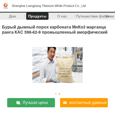
Shanghai Liangjiang Titanium White Product Co., Ltd.
Дом
Продукты
О нас
Путешествие фабрики
>>
Бурый дымный порох карбоната МнКо3 марганца
ранга КАС 598-62-9 промышленный аморфический
Лучшая цена
контактные данные