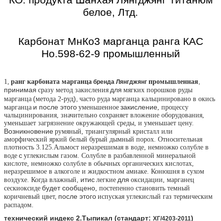
белое, Лтд.
Карбонат МнКо3 марганца ранга КАС
Но.598-62-9 промышленный
,
1,
ранг карбоната
марганца
промышленная
бренда Лянгджянг
принимая
для
сразу метод закисления
мягких порошков руды
(
),
марганца
метода 2-руд
часто руда марганца кальцинировано в окись
и после этого
закисление
марганца
уменьшенное
, процессу
чальцинирования, значительно сохраняет вложение оборудования,
уменьшает загрязнение окружающей среды, и уменьшает цену.
Возникновение
румяный, триангулярный кристалл или
аморфический яркий белый бурый дымный порох. Относительная
плотность 3.125.Альмост неразрешимая в воде, немножко солубле в
с
воде
углекислым газом. Солубле в разбавленной минеральной
кислоте, немножко солубле в обычных органических кислотах,
неразрешимое в алкоголе и жидкостном амиаке. Конюшня в сухом
,
итис
для
воздухе. Когда влажный
легкие
оксидации, марганец
будет сообщено
сескиоксиде
, постепенно становить темный
после этого
коричневый цвет,
испуская углекислый газ термическим
.
распадом
технический индекс 2.Тыпикал (стандарт:
)
ХГ/4203-2011