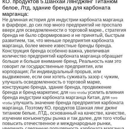
КО. продуктов 5.Шанхай Лянгджянг Титанюм
белое, Лтд, здание бренда для карбоната
марганца:
Не длинная история для индустрии карбоната марганца
в фарфоре, до сих пор много предприятий не проспало
вверх для осведомленности о торговой марке., стратегия
бренда не было сформировано и не принятый, быстрым
развитием, так, что меньше предприятия карбоната
марганца, более менее известные бренды бренда.
Конструкция бренда особенно важна, увеличивая
количество предприятий карбоната марганца обращает
больше и больше внимание бренд. Реальность нам это
говорит ли государственные предприятия, или
корпорация; Ли индивидуальный прорыв, или
выдвижение, если они хотеть суживать зазор с чужим,
улучшать осведомленность о торговой марке,
конструкцию бренда, здание бренда, продвижение
бренда и бренд-маркетинг, для
усилить влияния
того чтобы
бренда индустрии карбоната марганца Китая, для
того
улучшить значение бренда предприятия карбоната
чтобы
марганца. Поэтому КО. продуктов Шанхая лянг джянг
титанюм белые, ЛТД., основанный на качестве, качестве,
изучении конъюнктуры рынка и так далее, для того чтобы
повысить отечественное и международные рынки,
увеличить сделанную популярность карбоната марганца