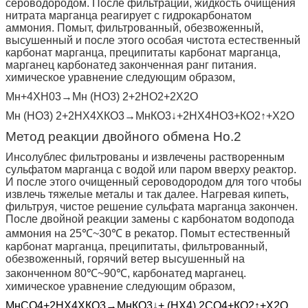
сероводородом. После фильтрации, жидкость очищения
нитрата марганца реагирует с гидрокарбонатом
аммония. Помыт, фильтрованный, обезвоженный,
высушенный и после этого особая чистота естественный
карбонат марганца, преципитаты карбонат марганца,
марганец карбонатед законченная ранг питания.
химическое уравнение следующим образом,
Мн+4ХН03→Мн (
НО3
)
2+2НО2+2Х2О
Мн (
НО3
)
2+2НХ4ХКО3→МнКО3↓+2НХ4НО3+КО2↑+Х2О
Метод реакции двойного обмена Но.2
Инсолублес фильтрованы и извлечены растворенным
сульфатом марганца с водой или паром вверху реактор.
И после этого очищенный сероводородом для того чтобы
извлечь тяжелые металы и так далее. Нагревая кипеть,
фильтруя, чистое решение сульфата марганца закончен.
После двойной реакции замены с карбонатом водопода
аммония на 25℃~30℃
в рекатор. Помыт естественный
карбонат марганца, преципитаты, фильтрованный,
обезвоженный, горячий ветер высушенный на
законченном 80℃~90℃, карбонатед марганец.
химическое уравнение следующим образом,
МнСО4+2НХ4ХКО3→МнКО3↓+ (
НХ4
)
2СО4+КО2↑+Х2О