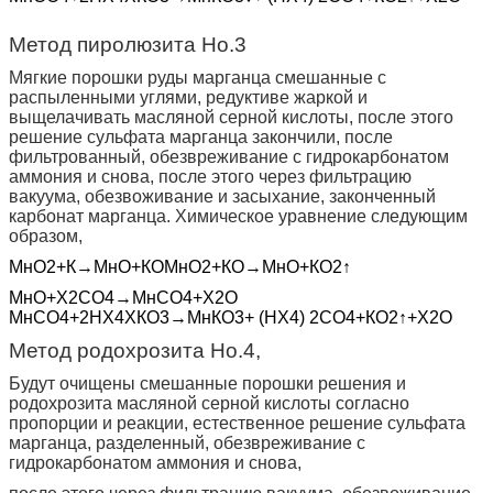
Метод пиролюзита Но.3
Мягкие порошки руды марганца смешанные с
распыленными углями, редуктиве жаркой и
выщелачивать масляной серной кислоты, после этого
решение сульфата марганца закончили, после
фильтрованный, обезвреживание с гидрокарбонатом
аммония и снова, после этого через фильтрацию
вакуума, обезвоживание и засыхание, законченный
карбонат марганца. Химическое уравнение следующим
образом,
МнО2+К→МнО+КОМнО2+КО→МнО+КО2↑
МнО+Х2СО4→МнСО4+Х2О
МнСО4+2НХ4ХКО3→МнКО3+ (
НХ4
)
2СО4+КО2↑+Х2О
Метод родохрозита Но.4,
Будут очищены смешанные порошки решения и
родохрозита масляной серной кислоты согласно
пропорции и реакции, естественное решение сульфата
марганца, разделенный, обезвреживание с
гидрокарбонатом аммония и снова,