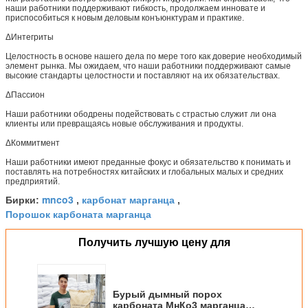
наши работники поддерживают гибкость, продолжаем инновате и
приспособиться к новым деловым конъюнктурам и практике.
ΔИнтегриты
Целостность в основе нашего дела по мере того как доверие необходимый
элемент рынка. Мы ожидаем, что наши работники поддерживают самые
высокие стандарты целостности и поставляют на их обязательствах.
ΔПассион
Наши работники ободрены подействовать с страстью служит ли она
клиенты или превращаясь новые обслуживания и продукты.
ΔКоммитмент
Наши работники имеют преданные фокус и обязательство к понимать и
поставлять на потребностях китайских и глобальных малых и средних
предприятий.
mnco3
карбонат марганца
Бирки:
,
,
Порошок карбоната марганца
Получить лучшую цену для
Бурый дымный порох
карбоната МнКо3 марганца