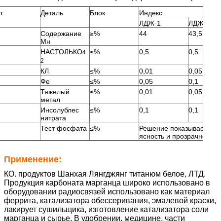
т.
Деталь
Блок
Индекс
ЛДЖ-1
ЛДЖ-2
Содержание
≥%
44
43,5
Мн
НАСТОЛЬКО
≤%
0,5
0,5
4
2
КЛ
≤%
0,01
0,05
Фе
≤%
0,05
0,1
Тяжелый
≤%
0,01
0,05
метал
Инсолублес
≤%
0,1
0,1
нитрата
Тест фосфата
≤%
Решение показывает пин
ясность и прозрачное
Применение:
КО. продуктов Шанхая Лянгджянг титанюм белое, ЛТД.
Продукция карбоната марганца широко использовано в
оборудовании радиосвязей использовано как материал
феррита, катализатора обессеривания, эмалевой краски,
лакирует сушильщика, изготовление катализатора соли
марганца и сырье. В удобрении, медицине, части