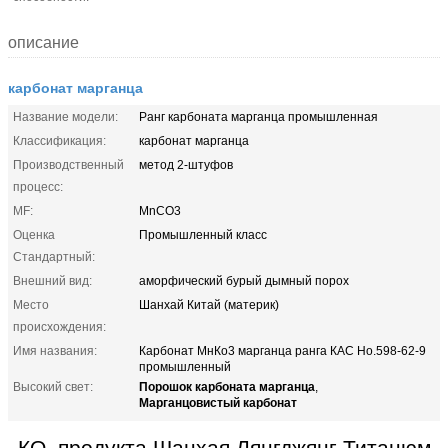
описание
карбонат марганца
Название модели:
Ранг карбоната марганца промышленная
Классификация:
карбонат марганца
Производственный
метод 2-штуфов
процесс:
MF:
MnCO3
Оценка
Промышленный класс
Стандартный:
Внешний вид:
аморфический бурый дымный порох
Место
Шанхай Китай (материк)
происхождения:
Имя названия:
Карбонат МнКо3 марганца ранга КАС Но.598-62-9
промышленный
Порошок карбоната марганца
Высокий свет:
,
Марганцовистый карбонат
КО. продукта Шанхая Лянгджянг Титанюм