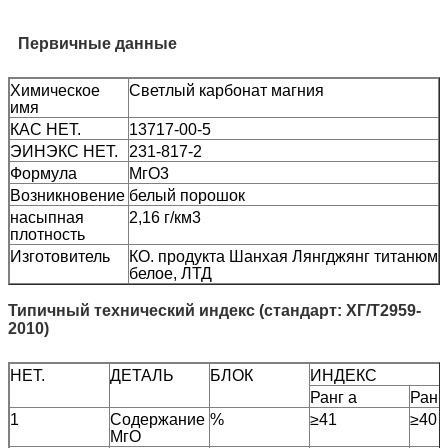
Первичные данные
Химическое
Светлый карбонат магния
имя
КАС НЕТ.
13717-00-5
ЭИНЭКС НЕТ.
231-817-2
Формула
МгО3
Возникновение
белый порошок
насыпная
2,16 г/км3
плотность
Изготовитель
КО. продукта Шанхая Лянгджянг титанюм
белое, ЛТД
Типичный технический индекс (стандарт: ХГ/Т2959-
2010)
НЕТ.
ДЕТАЛЬ
БЛОК
ИНДЕКС
Ранг а
Ранг
1
Содержание
%
≥41
≥40
МгО