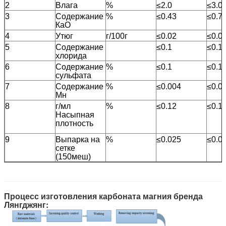
2
Влага
%
≤2.0
≤3.0
3
Содержание
%
≤0.43
≤0.7
КаО
4
Утюг
г/100г
≤0.02
≤0.0
5
Содержание
≤0.1
≤0.1
хлорида
6
Содержание
%
≤0.1
≤0.1
сульфата
7
Содержание
%
≤0.004
≤0.0
Мн
8
г/мл
%
≤0.12
≤0.1
Насыпная
плотность
9
Выпарка на
%
≤0.025
≤0.0
сетке
(150меш)
Процесс изготовления карбоната магния бренда
Лянгджянг: