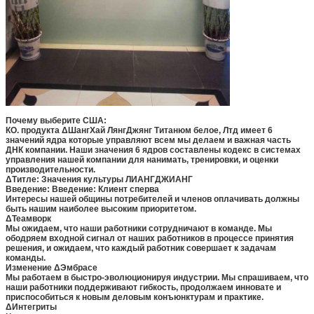
Почему выберите США:
КО. продукта ΔШангХай ЛянгДжянг Титанюм белое, Лтд имеет 6
значений ядра которые управляют всем мы делаем и важная часть
ДНК компании. Наши значения 6 ядров составлены кодекс в системах
управления нашей компании для нанимать, тренировки, и оценки
производительности.
ΔТитле: Значения культуры ЛИАНГДЖИАНГ
Введение: Введение: Клиент сперва
Интересы нашей общины потребителей и членов оплачивать должны
быть нашим наиболее высоким приоритетом.
ΔТеамворк
Мы ожидаем, что наши работники сотрудничают в команде. Мы
ободряем входной сигнал от наших работников в процессе принятия
решения, и ожидаем, что каждый работник совершает к задачам
команды.
Изменение ΔЭмбрасе
Мы работаем в быстро-эволюционируя индустрии. Мы спрашиваем, что
наши работники поддерживают гибкость, продолжаем инновате и
приспособиться к новым деловым конъюнктурам и практике.
ΔИнтегриты