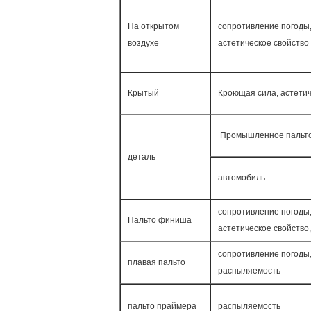
На открытом
сопротивление погоды,
воздухе
астетическое свойство
Крытый
Кроющая сила, астетич
Промышленное пальт
деталь
автомобиль
сопротивление погоды,
Пальто финиша
астетическое свойство
сопротивление погоды,
плавая пальто
распыляемость
пальто праймера
распыляемость