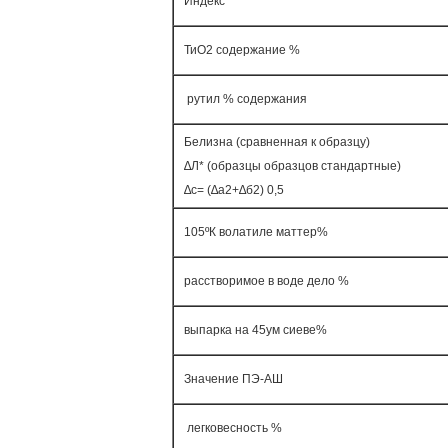
Индекс
ТиО2 содержание %
рутил % содержания
Белизна (сравненная к образцу)
∆Л* (образцы образцов стандартные)
∆с= (∆а2+∆б2) 0,5
105ºК волатиле маттер%
расстворимое в воде дело %
выпарка на 45ум сиеве%
Значение ПЭ-АШ
легковесность %