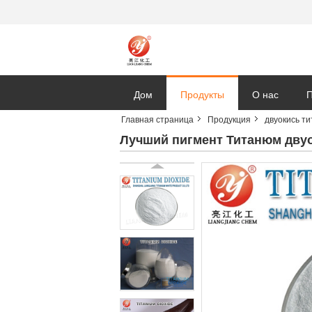
Дом
Продукты
О нас
П
Главная страница
Продукция
двуокись ти
Лучший пигмент Титанюм двуо