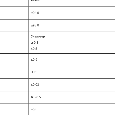
Р-944
≥94.0
≥98.0
Уньловер
≥-0.3
≤0.5
≤0.5
≤0.5
≤0.03
6.0-8.5
≥94