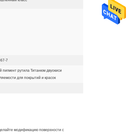
шленный класс
-67-7
й пигмент рутила Титанюм двуокиси
ляемости для покрытий и красок
Сделайте модификацию поверхности с