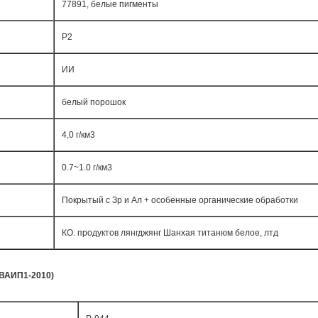
77891, белые пигменты
Р2
ИИ
белый порошок
4,0 г/км3
0.7~1.0 г/км3
Покрытый с Зр и Ал + особенные органические обработки
КО. продуктов лянгджянг Шанхая титанюм белое, лтд
/ВАИП1-2010)