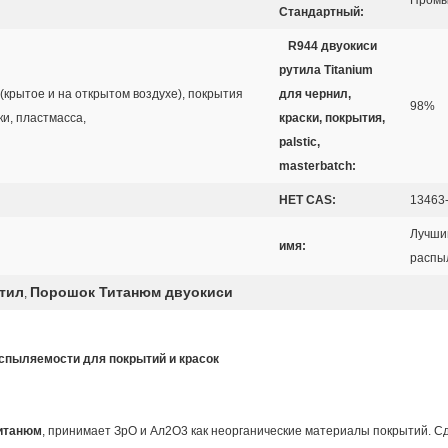
Промы
Стандартный:
R944 двуокиси
рутила Titanium
(крытое и на открытом воздухе), покрытия
для чернил,
98%
ки, пластмасса,
краски, покрытия,
palstic,
masterbatch:
НЕТ CAS:
13463
Лучши
имя:
распы
утил
Порошок Титанюм двуокиси
,
спыляемости для покрытий и красок
титанюм
, принимает ЗрО и Ал2О3 как неорганические материалы покрытий. 