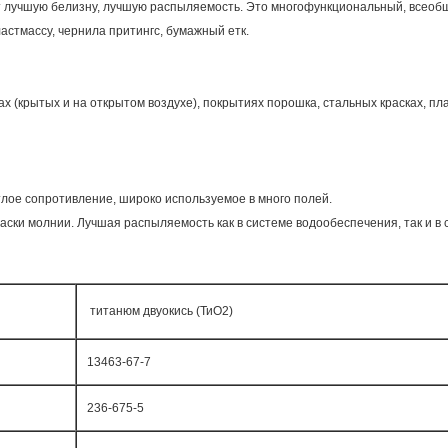
т лучшую белизну, лучшую распыляемость. Это многофункциональный, всеоб
ластмассу, чернила притингс, бумажный етк.
 (крытых и на открытом воздухе), покрытиях порошка, стальных красках, пла
лое сопротивление, широко используемое в много полей.
ски молнии. Лучшая распыляемость как в системе водообеспечения, так и в 
титанюм двуокись (ТиО2)
13463-67-7
236-675-5