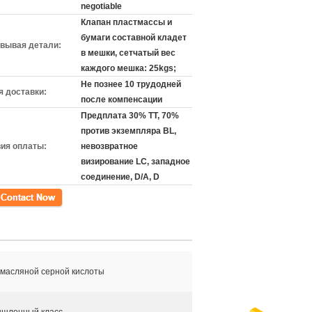
negotiable
Клапан пластмассы и
бумаги составной кладет
вывая детали:
в мешки, сетчатый вес
каждого мешка: 25kgs;
Не познее 10 трудодней
 доставки:
после компенсации
Предплата 30% TT, 70%
против экземпляра BL,
ия оплаты:
невозвратное
визирование LC, западное
соединение, D/A, D
кт
 масляной серной кислоты