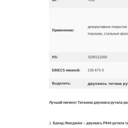
MF:
TiO2
декоративное покрытие 
Применение:
порошка, стальные крас
HS:
3206111000
EINECS никакой:
236-675-5
двуокись титана р
Выделить:
Лучший пигмент Титанюм двуокиси рутила ра
1.
Бренд Лянгджянг – двуокись Р944 рутила 