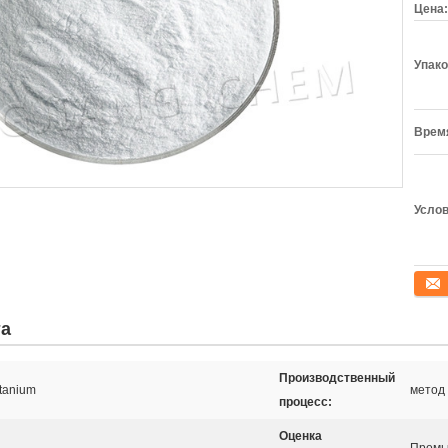
Цена:
Упако
Время
Услов
конта
та
Производственный
tanium
метод
процесс:
Оценка