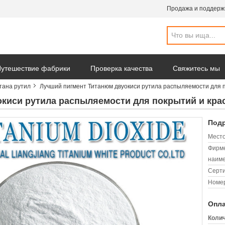
Продажа и поддерж
утешествие фабрики
Проверка качества
Свяжитесь мы
тана рутил
Лучший пигмент Титанюм двуокиси рутила распыляемости для п
киси рутила распыляемости для покрытий и кра
Подр
Место
Фирм
наиме
Серт
Номер
Опла
Колич