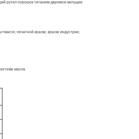
щий рутил порошок титанюм двуокиси могущие
стмассе, печатной краске, краске индустрии,
системе масла.