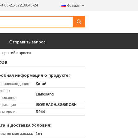
ка:
86-21-52210848-24
Russian
search
Отправить запрос
окрытий и красок
сок
обная информация о продукте:
 происхождения:
Китай
енное
Liangjiang
нование:
ификация:
ISO/REACH/SGS/ROSH
 модели:
R944
та и доставка Условия:
ество мин заказа:
1мт