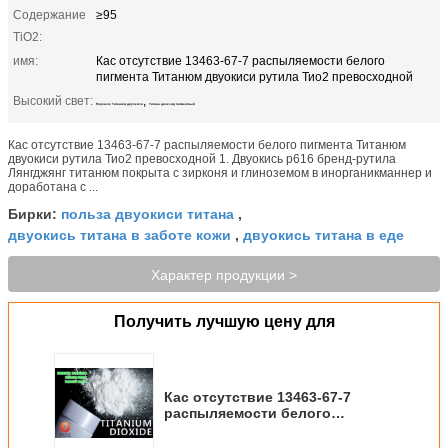
Содержание
≥95
TiO2:
имя:
Кас отсутствие 13463-67-7 распыляемости белого
пигмента Титанюм двуокиси рутила Тио2 превосходной
Высокий свет:
,
Порошок Титанюм двуокиси
Титана диоксид пигментный
Кас отсутствие 13463-67-7 распыляемости белого пигмента Титанюм
двуокиси рутила Тио2 превосходной 1. Двуокись р616 бренд-рутила
Лянгджянг титанюм покрыта с зирконя и глиноземом в инорганикманнер и
доработана с ...
польза двуокиси титана
Бирки:
,
двуокись титана в заботе кожи
двуокись титана в еде
,
Характер продукции >
Получить лучшую цену для
Кас отсутствие 13463-67-7
распыляемости белого
пигмента Титанюм двуокиси
рутила Тио2 превосходной