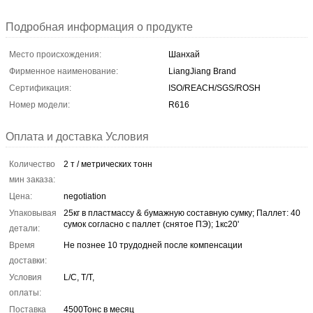
Подробная информация о продукте
Место происхождения:
Шанхай
Фирменное наименование:
LiangJiang Brand
Сертификация:
ISO/REACH/SGS/ROSH
Номер модели:
R616
Оплата и доставка Условия
Количество
2 т / метрических тонн
мин заказа:
Цена:
negotiation
Упаковывая
25кг в пластмассу & бумажную составную сумку; Паллет: 40
сумок согласно с паллет (снятое ПЭ); 1кс20'
детали:
Время
Не познее 10 трудодней после компенсации
доставки:
Условия
L/C, T/T,
оплаты:
Поставка
4500Тонс в месяц