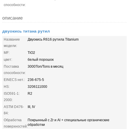
способности:
описание
двуокись титана рутил
Название
Двуокись R616 рутила Titanium
модели:
MF:
TiO2
цвет:
белый порошок
Поставка
3000Ton/Tons в месяц
способности:
ElNECS нет.:
236-675-5
HS:
3206111000
ISO591-1:
R2
2000:
ASTM D476-
III, IV
84:
Обработка
Покрынный с Zr и Al + специальные органические
обработки
поверхностей: