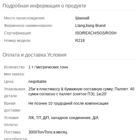
Подробная информация о продукте
Место происхождения:
Шанхай
Фирменное наименование:
LIangJiang Brand
Сертификация:
ISO/REACH/SGS/ROSH
Номер модели:
R218
Оплата и доставка Условия
Количество
1 т / метрических тонн
мин заказа:
Цена:
negotiable
Упаковывая
25кг в пластмассу & бумажную составную сумку; Паллет: 40
сумок согласно с паллет (снятое ПЭ); 1кс20'
детали:
Время
Не познее 10 трудодней после компенсации
доставки:
Условия
Л/К, Т/Т, Д/П, западное соединение, Д/А
оплаты:
Поставка
3000Ton/Tons в месяц
способности: