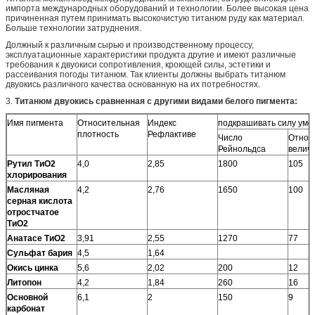
импорта международных оборудований и технологии. Более высокая цена
причиненная путем принимать высокочистую титанюм руду как материал.
Больше технологии затруднения.
Должный к различным сырью и производственному процессу,
эксплуатационные характеристики продукта другие и имеют различные
требования к двуокиси сопротивления, кроющей силы, эстетики и
рассеивания погоды титанюм. Так клиенты должны выбрать титанюм
двуокись различного качества основанную на их потребностях.
3.
Титанюм двуокись сравненная с другими видами белого пигмента:
Имя пигмента
Относительная
Индекс
подкрашивать силу ум
плотность
Рефлактиве
Число
Относ
Рейнольдса
велич
Рутил ТиО2
4,0
2,85
1800
105
хлорирования
Масляная
4,2
2,76
1650
100
серная кислота
отростчатое
ТиО2
Анатасе ТиО2
3,91
2,55
1270
77
Сульфат бария
4,5
1,64
Окись цинка
5,6
2,02
200
12
Литопон
4,2
1,84
260
16
Основной
6,1
2
150
9
карбонат