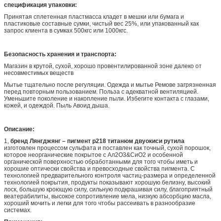
спецификация упаковки:
Принятая сплетенная пластмасса кладет в мешки или бумага и
пластиковые составные сумки, чистый вес 25%, или упакованный как
запрос клиента в сумках 500кгс или 1000кгс.
Безопасность хранения и транспорта:
Магазин в крутой, сухой, хорошо провентилированной зоне далеко от
несовместимых веществ
Мытье тщательно после регуляции. Одежда и мытье Ремове загрязненная
перед повторным пользованием. Польза с адекватной вентиляцией.
Уменьшите поколение и накопление пыли. Избегите контакта с глазами,
кожей, и одеждой. Пыль Авоид дыша.
Описание:
1,
бренд Лянгджянг – пигмент р218 титанюм двуокиси рутила
изготовлен процессом сульфата и поставлен как точный, сухой порошок,
которое неорганические покрытое с Ал2О3&СиО2 и особенной
органической поверхностью обработанными для того чтобы иметь и
хорошие оптически свойства и превосходные свойства пигмента. С
технологией предварительного контроля частиц-размера и определенной
технологией покрытия, продукты показывают хорошую белизну, высокий
лоск, большую кроющую силу, сильную подкрашивая силу, благоприятный
веатерабилиты, высокое сопротивление мела, низкую абсорбцию масла,
хороший мочить и легки для того чтобы рассеивать в разнообразие
системах.