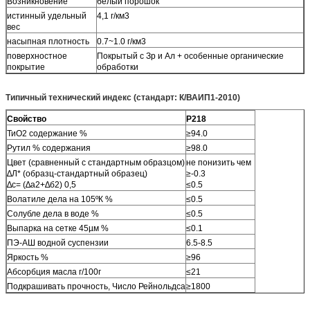
Возникновение
белый порошок
истинный удельный
4,1 г/км3
вес
насыпная плотность
0.7~1.0 г/км3
поверхностное
Покрытый с Зр и Ал + особенные органические
покрытие
обработки
Типичный технический индекс (стандарт: К/ВАИП1-2010)
Свойство
Р218
ТиО2 содержание %
≥94.0
Рутил % содержания
≥98.0
Цвет (сравненный с стандартным образцом)
не понизить чем
∆Л* (образц-стандартный образец)
≥-0.3
∆с= (∆а2+∆б2) 0,5
≤0.5
Волатиле дела на 105ºК %
≤0.5
Солубле дела в воде %
≤0.5
Выпарка на сетке 45µм %
≤0.1
ПЭ-АШ водной суспензии
6.5-8.5
Яркость %
≥96
Абсорбция масла г/100г
≤21
Подкрашивать прочность, Число Рейнольдса
≥1800