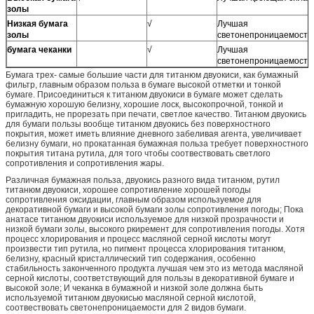
золы
Низкая бумага
√
Лучшая
золы
светонепроницаемость
бумага чеканки
√
Лучшая
светонепроницаемость
Бумага трех- самые большие части для титанюм двуокиси, как бумажный
фильтр, главным образом польза в бумаге высокой отметки и тонкой
бумаге. Присоединиться к титанюм двуокиси в бумаге может сделать
бумажную хорошую белизну, хорошие лоск, высокопрочной, тонкой и
пригладить, не прорезать при печати, светлое качество. Титанюм двуокись
для бумаги пользы вообще титанюм двуокись без поверхностного
покрытия, может иметь влияние дневного забеливая агента, увеличивает
белизну бумаги, но прокатанная бумажная польза требует поверхностного
покрытия титана рутила, для того чтобы соотвествовать светлого
сопротивления и сопротивления жары.
Различная бумажная польза, двуокись разного вида титанюм, рутил
титанюм двуокиси, хорошее сопротивление хорошей погоды
сопротивления оксидации, главным образом используемое для
декоративной бумаги и высокой бумаги золы сопротивления погоды; Пока
анатасе титанюм двуокиси используемое для низкой прозрачности и
низкой бумаги золы, высокого ркиремент для сопротивления погоды. Хотя
процесс хлорирования и процесс масляной серной кислоты могут
произвести тип рутила, но пигмент процесса хлорирования титанюм,
белизну, красный кристаллический тип содержания, особенно
стабильность законченного продукта лучшая чем это из метода масляной
серной кислоты, соответствующий для пользы в декоративной бумаге и
высокой золе; И чеканка в бумажной и низкой золе должна быть
используемой титанюм двуокисью масляной серной кислотой,
соотвествовать светонепроницаемости для 2 видов бумаги.