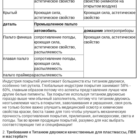
астетическое свойство
свойство (немногое на
открытом воздухе)
Крытый
Кроющая сила,
Кроющая сила, астетическое
астетическое свойство
свойство
деталь
Промышленное пальто
автомобиль
домашние
электроприборы
Пальто финиша
сопротивление погоды,
Кроющая сила, астетическое
кроющая сила,
свойство
астетическое свойство,
распыляемость
плавая пальто
сопротивление погоды,
кроющая сила,
распыляемость
пальто праймера
распыляемость
Индустрия покрытий уничтожает большинств кты титанюм двуокиси,
особенно тип рутила. Глобальные индустрии покрытия занимают 58% -
60%, главным образом потому что аспекты представления лучше чем
другие белые пигменты. Так покрытие используя титанюм двуокисью
гораздо выше чем обычный заполнитель, потому что титанюм двуокись
неотъемлемая часть в покрытия, заволакивания и украшения, своя роль
не только более важно улучшить медицинский осмотр и химические
свойства краски, бюста также для того чтобы улучшить механическую
прочность сопротивления покрытия, прилипания, антикорросиве, света и
погоды. Так во время продукции покрытий, разумно для нас выбрать
соответствующие тип и спецификации!
2.
Требования к Титанюм двуокиси качественные для пластмассы, ПВК
и мастербатч