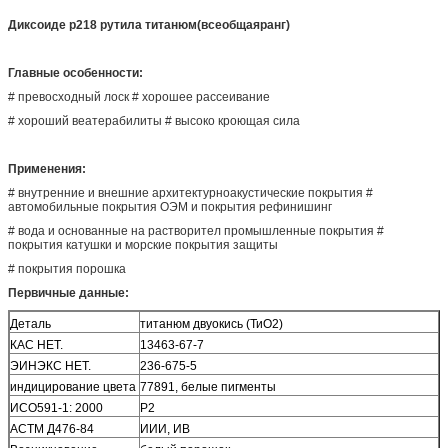
Диксоиде р218 рутила титанюм(всеобщаяранг)
Главные особенности:
# превосходный лоск # хорошее рассеивание
# хороший веатерабилиты # высоко кроющая сила
Применения:
# внутренние и внешние архитектурноакустические покрытия #
автомобильные покрытия ОЭМ и покрытия рефинишинг
# вода и основанные на растворител промышленные покрытия #
покрытия катушки и морские покрытия защиты
# покрытия порошка
Первичные данные:
Деталь
титанюм двуокись (ТиО2)
КАС НЕТ.
13463-67-7
ЭИНЭКС НЕТ.
236-675-5
индицирование цвета
77891, белые пигменты
ИСО591-1: 2000
Р2
АСТМ Д476-84
ИИИ, ИВ