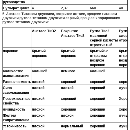
руководства
Сульфат цинка
4
2,37
660
40
5.
Анатасе Титанюм двуокиси, покрытое антасе, процесс титанюм
двуокиси рутила титанюм двуокиси серный, процесс хлорирования
рутила титанюм двуокиси:
Анатасе ТиО2
Покрытое
Рутил Тио2
Рутил
Анатасе Тио2
масляной
хлори
серной кислоты
отрос
отростчатый
порошок
Крытый
Крытый
Крытый/на
Крыты
порошок
порошок
открытом
откры
воздухе
возду
порошок
порош
Количество
большой
немного
большой
использования
Распыляемость
плохой
хороший
хороший
хорош
Сила
плохой
плохой
хороший
лучш
заволакивания
Поверхностные
плохой
хороший
хороший
Хорош
свойства
ликвидность
плохой
хороший
хороший
хорош
Желтея
плохой
плохой
хороший
лучш
сопротивление
Устойчивость
плохой
нормальный
хороший
лучш