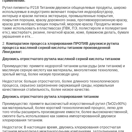
Применения:
Рутил пигменты Р218 Титанюм двуокиси общецелевые продукты, широко
используемые в индустриях включает покрытия индоор&оутдоор,
интерьер и краски латекса экстерьера, промышленные покрытия,
покрытия порошка, краску дорожного знака, противокоррозионную краску,
краску для необрастающих покрытий, морскую краску. Продукты можно
также использовать в пластмассах (ПВК, ПЭ, полистироле и полиуретане
етк.), мастербатч, резине, печатной краске, коже, бумажном делать, бумаге
украшения и етк…
2.
Компаратион процесса хлорирования ПРОТИВ двуокиси рутила
процесса масляной серной кислоты титанюм произведенной
Лянгджянг:
Двуокись отростчатого рутила масляной серной кислоты титанюм
Преимущество: примите недорогой титанюм шлак руды (или титанюм) и
масляную серную кислоту как материалы, многолетнюю технологию,
зрелый метод, более низкую производя цену.
Недостаток: больше отростчатого, более длинного технологического
процесса, серьезно загрязнение окружающей среды, нормальная
качественная стабильность, более низкое качество.
Двуокись отростчатого рутила хлорирования титанюм
Преимущество: примите высокочистый искусственный рутил (ТиО2≥90%)
как материальный, более короткий технологический процесс, легко для
того чтобы расширить произведение емкости, более высококачественной,
смогите быть использовано как замена импортированной двуокиси
хлорирования титанюм.
Недостаток: В настоящее время, двуокись хлорирования отростчатая
титанюм монаплизед международными компаниями, затруднением для