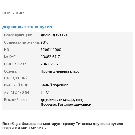
описание
двуокись титана рутил
Классификация:
Диоксид титана
Содержание рутила:
98%
HS:
3206111000
№ КАС:
13463-67-7
ElNECS нет.:
236-675-5
Оценка
Промышленный класс
Стандартный:
Внешний вид:
белый порошок
ASTM D476-84:
III, IV
двуокись титана рутил
Высокий свет:
,
Порошок Титанюм двуокиси
Всеобщая белизна пигментирует краску Титанюм двуокиси рутила
покрывая Кас 13463 67 7