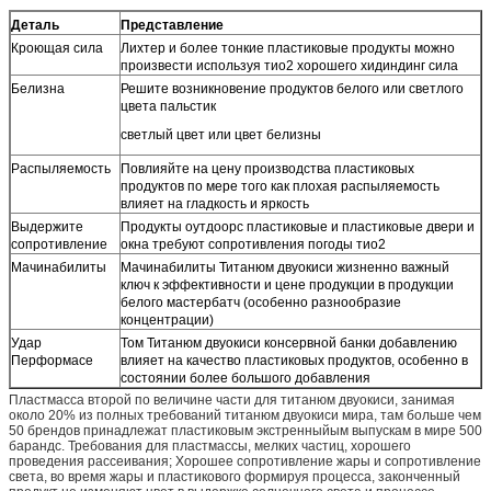
Деталь
Представление
Кроющая сила
Лихтер и более тонкие пластиковые продукты можно
произвести используя тио2 хорошего хидиндинг сила
Белизна
Решите возникновение продуктов белого или светлого
цвета пальстик
светлый цвет или цвет белизны
Распыляемость
Повлияйте на цену производства пластиковых
продуктов по мере того как плохая распыляемость
влияет на гладкость и яркость
Выдержите
Продукты оутдоорс пластиковые и пластиковые двери и
сопротивление
окна требуют сопротивления погоды тио2
Мачинабилиты
Мачинабилиты Титанюм двуокиси жизненно важный
ключ к эффективности и цене продукции в продукции
белого мастербатч (особенно разнообразие
концентрации)
Удар
Том Титанюм двуокиси консервной банки добавлению
Перформасе
влияет на качество пластиковых продуктов, особенно в
состоянии более большого добавления
Пластмасса второй по величине части для титанюм двуокиси, занимая
около 20% из полных требований титанюм двуокиси мира, там больше чем
50 брендов принадлежат пластиковым экстренныйым выпускам в мире 500
барандс. Требования для пластмассы, мелких частиц, хорошего
проведения рассеивания; Хорошее сопротивление жары и сопротивление
света, во время жары и пластикового формируя процесса, законченный