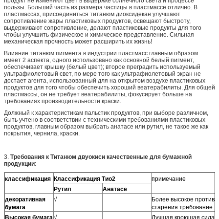
продукт не изменяют цвет в выдержке солнечного света и процессе
пользы. Больший часть из размера частицы в пластмассе отлично. В
пластмассах, присоединиться титанюм диоксидекан улучшают
сопротивление жары пластиковых продуктов, освещают быстроту,
выдерживают сопротивление, делают пластиковые продукты для того
чтобы улучшить физическое и химическое представление. Сильная
механическая прочность может расширить их жизнь!
Влияние титанюм пигмента в индустрии пластмасс главным образом
имеет 2 аспекта, одного использовано как основной белый пигмент,
обеспечивает крышку (белый цвет); второе преградить используемый
ультрафиолетовый свет, по мере того как ультрафиолетовый экран не
достает агента, использованный для на открытом воздухе пластиковых
продуктов для того чтобы обеспечить хороший веатерабилиты. Для общей
пластмассы, он не требует веатерабилиты, фокусирует больше на
требованиях производительности краски.
Должный к характеристикам пальстик продуктов, при выборе различном,
быть учтено в соответствии с техническими требованиями пластиковых
продуктов, главным образом выбрать анатасе или рутил, не такое же как
покрытия, чернила, краски.
3.
Требования к Титанюм двуокиси качественные для бумажной
продукции
:
классификация
Классификация Тио2
примечание
Рутил
Анатасе
декоративная
√
Более высокое против
бумага
старения требование
Высокая бумага
√
Лучшая кроющая сила