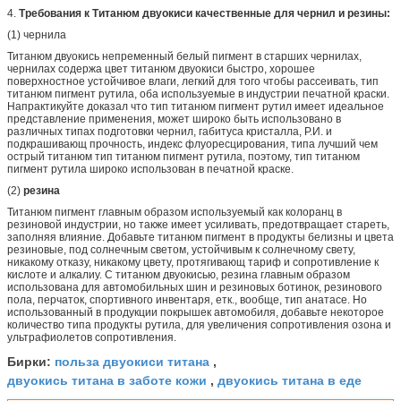
4.
Требования к Титанюм двуокиси качественные для чернил и резины:
(1) чернила
Титанюм двуокись непременный белый пигмент в старших чернилах,
чернилах содержа цвет титанюм двуокиси быстро, хорошее
поверхностное устойчивое влаги, легкий для того чтобы рассеивать, тип
титанюм пигмент рутила, оба используемые в индустрии печатной краски.
Напрактикуйте доказал что тип титанюм пигмент рутил имеет идеальное
представление применения, может широко быть использовано в
различных типах подготовки чернил, габитуса кристалла, Р.И. и
подкрашивающ прочность, индекс флуоресцирования, типа лучший чем
острый титанюм тип титанюм пигмент рутила, поэтому, тип титанюм
пигмент рутила широко использован в печатной краске.
(2)
резина
Титанюм пигмент главным образом используемый как колоранц в
резиновой индустрии, но также имеет усиливать, предотвращает стареть,
заполняя влияние. Добавьте титанюм пигмент в продукты белизны и цвета
резиновые, под солнечным светом, устойчивым к солнечному свету,
никакому отказу, никакому цвету, протягивающ тариф и сопротивление к
кислоте и алкалиу. С титанюм двуокисью, резина главным образом
использована для автомобильных шин и резиновых ботинок, резинового
пола, перчаток, спортивного инвентаря, етк., вообще, тип анатасе. Но
использованный в продукции покрышек автомобиля, добавьте некоторое
количество типа продукты рутила, для увеличения сопротивления озона и
ультрафиолетов сопротивления.
польза двуокиси титана
Бирки:
,
двуокись титана в заботе кожи
двуокись титана в еде
,