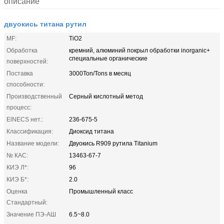
описание
двуокись титана рутил
MF:
TiO2
Обработка
кремний, алюминий покрыл обработки inorganic+
специальные органические
поверхностей:
Поставка
3000Ton/Tons в месяц
способности:
Производственный
Серный кислотный метод
процесс:
ElNECS нет.:
236-675-5
Классификация:
Диоксид титана
Название модели:
Двуокись R909 рутила Titanium
№ КАС:
13463-67-7
КИЭ Л*:
96
КИЭ Б*:
2.0
Оценка
Промышленный класс
Стандартный:
Значение ПЭ-АШ
6.5~8.0