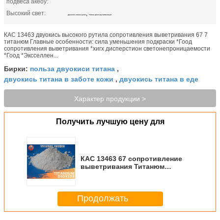
подвеса акеоу:
Высокий свет:
,
двуокись титана рутил
Титана диоксид пигментный
КАС 13463 двуокись высокого рутила сопротивления выветривания 67 7
титанюм Главные особенности: сила уменьшения подкраски *Гоод
сопротивления выветривания *хигх дисперстион светонепроницаемости
*Гоод *Эксселлен...
польза двуокиси титана
Бирки:
,
двуокись титана в заботе кожи
двуокись титана в еде
,
Характер продукции >
Получить лучшую цену для
КАС 13463 67 сопротивление
выветривания Титанюм
двуокиси 7 рутил высокое
Продолжать