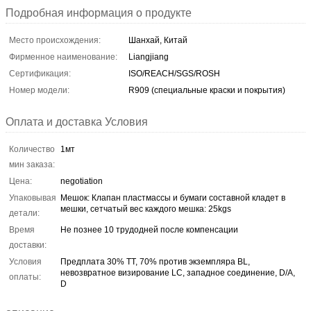
Подробная информация о продукте
Место происхождения:
Шанхай, Китай
Фирменное наименование:
Liangjiang
Сертификация:
ISO/REACH/SGS/ROSH
Номер модели:
R909 (специальные краски и покрытия)
Оплата и доставка Условия
Количество
1мт
мин заказа:
Цена:
negotiation
Упаковывая
Мешок: Клапан пластмассы и бумаги составной кладет в
мешки, сетчатый вес каждого мешка: 25kgs
детали:
Время
Не познее 10 трудодней после компенсации
доставки:
Условия
Предплата 30% TT, 70% против экземпляра BL,
невозвратное визирование LC, западное соединение, D/A,
оплаты:
D