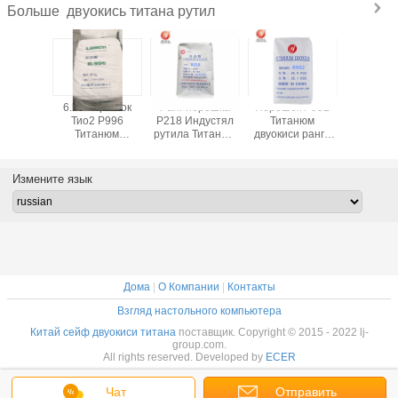
двуокись титана рутил
Больше
гменты
6.5 - порошок
Ранг порошка
Порошок Р992
Высо
сионала
Тио2 Р996
Р218 Индустял
Титанюм
альтерн
рбатч
Титанюм
рутила Титанюм
двуокиси ранга
Тита
 отметки
двуокиси рутила
двуокиси особой
рутила для
двуокиси
анюм
8.5ПХ белый для
чистоты
сырья ПВК
белизны 
си Тио2
покрытия краски
масляной серной
Мастербатч
откры
Измените язык
 Г/Км3
кислоты белая
пластикового
возд
покрытий
Дома
|
О Компании
|
Контакты
Взгляд настольного компьютера
Китай сейф двуокиси титана
поставщик. Copyright © 2015 - 2022 lj-
group.com.
All rights reserved. Developed by
ECER
Чат
Отправить