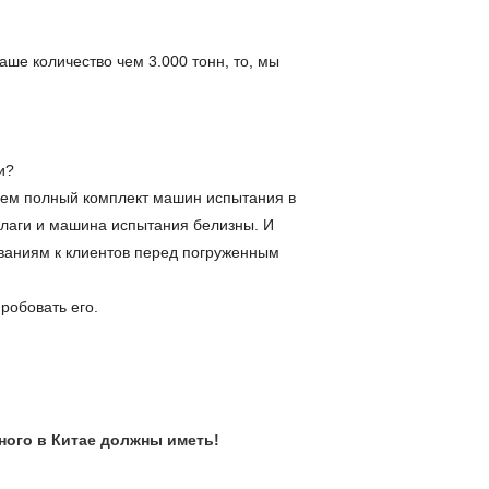
аше количество чем 3.000 тонн, то, мы
и?
меем полный комплект машин испытания в
лаги и машина испытания белизны. И
ваниям к клиентов перед погруженным
робовать его.
ного в Китае должны иметь!