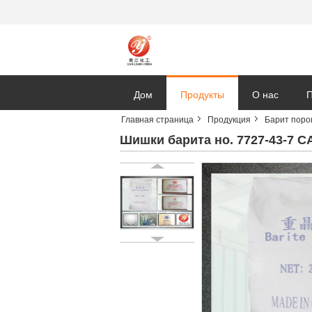
Дом
Продукты
О нас
П
Главная страница
Продукция
Барит поро
Шишки барита но. 7727-43-7 