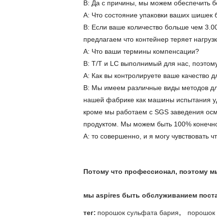
B: Да с причины, мы можем обеспечить б
A: Что состояние упаковки ваших шишек б
B: Если ваше количество больше чем 3.00
предлагаем что контейнер теряет нагрузк
A: Что ваши термины компенсации?
B: T/T и LC выполнимый для нас, поэтому
A: Как вы контролируете ваше качество д
B: Мы имеем различные виды методов дл
нашей фабрике как машины испытания уд
кроме мы работаем с SGS заведения осм
продуктом. Мы можем быть 100% конеч
A: то совершенно, и я могу чувствовать
Потому что профессионал, поэтому м
мы aspires быть обслуживанием пост
,
тег:
порошок сульфата бария
порошок