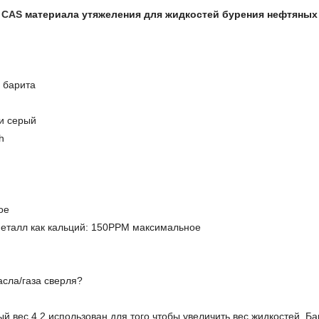
7 CAS
материала утяжеления для жидкостей бурения нефтяны
 барита
ли серый
h
ое
талл как кальций: 150PPM максимальное
асла/газа сверля?
ый вес 4,2 использован для того чтобы увеличить вес жидкостей. Б