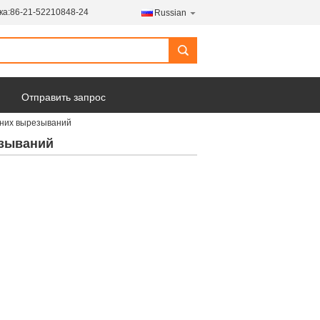
ка:
86-21-52210848-24
Russian
search
Отправить запрос
жних вырезываний
езываний