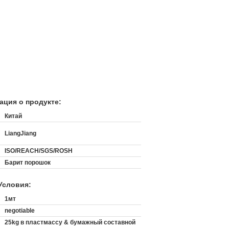
ция о продукте:
Китай
LiangJiang
ISO/REACH/SGS/ROSH
Барит порошок
Условия:
:
1мт
negotiable
25kg в пластмассу & бумажный составной