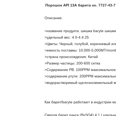
Порошок API 13A барита
но. 7727-43-
Описание:
>
название продукта: шишка baryte шишки
>
удельный вес: 4.0-4.4.25
>
Цветы: Черный, голубой, коричневый и
>
емкость поставкы: 10,000-5,000MT/mont
>
страна происхождения: Китай
>
Размер частицы: 200-600 сетка
>
Содержание PB: 100PPM максимальное
>
содержание ртути: 200PPM максимальн
>
водорастворимый щелочноземельный ме
Как барит/baryte работают в индустрии м
Сверля барит ранга (BsSO4) 4,1 | удельн