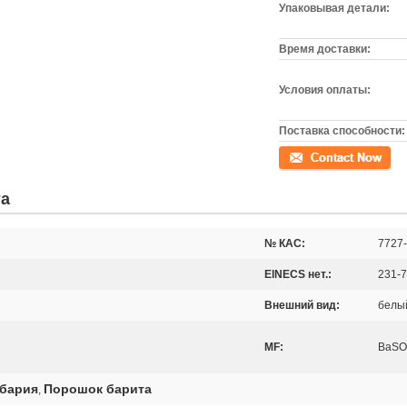
Упаковывая детали:
Время доставки:
Условия оплаты:
Поставка способности:
контакт
та
№ КАС:
7727-
ElNECS нет.:
231-7
Внешний вид:
белы
MF:
BaSO
 бария
Порошок барита
,