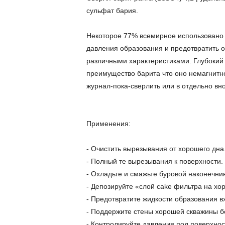
сульфат бария.
Некоторое 77% всемирное использовано к
давления образования и предотвратить о
различными характеристиками. Глубокий
преимущество барита что оно немагнитно
журнал-пока-сверлить или в отдельно вн
Применения:
- Очистить вырезывания от хорошего дна
- Полный те вырезывания к поверхности.
- Охладьте и смажьте буровой наконечник
- Депозируйте «слой cake фильтра на хо
- Предотвратите жидкости образования в
- Поддержите стены хорошей скважины б
- Контролируйте давления под поверхнос