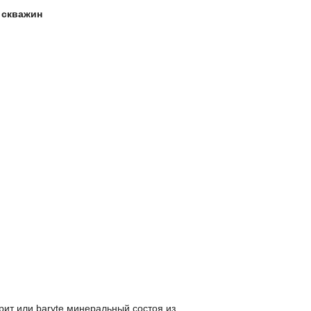
х скважин
арит или baryte минеральный состоя из