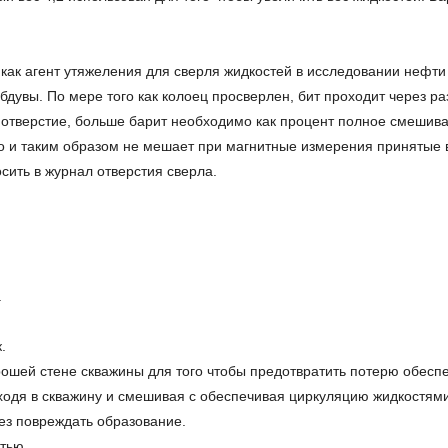
ак агент утяжеления для сверля жидкостей в исследовании нефти и
бдувы. По мере того как колоец просверлен, бит проходит через р
 отверстие, больше барит необходимо как процент полное смешива
 и таким образом не мешает при магнитные измерения принятые в 
осить в журнал отверстия сверла.
.
.
рошей стене скважины для того чтобы предотвратить потерю обесп
ходя в скважину и смешивая с обеспечивая циркуляцию жидкостями
ез повреждать образование.
тью.