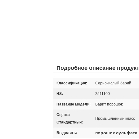
Подробное описание продук
Классификация:
Сернокислый барий
HS:
2511100
Название модели:
Барит порошок
Оценка
Промышленный класс
Стандартный:
порошок сульфата
Выделить: