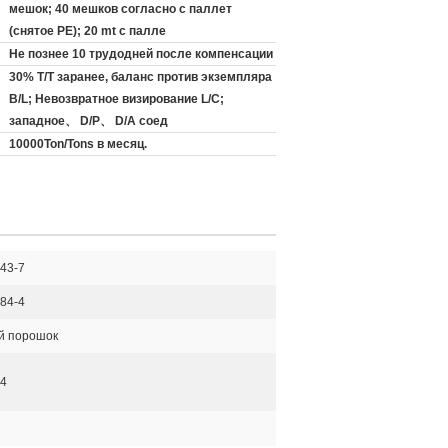
мешок; 40 мешков согласно с паллет
(снятое PE); 20 mt с палле
Не познее 10 трудодней после компенсации
30% T/T заранее, баланс против экземпляра
B/L; Невозвратное визирование L/C;
западное、 D/P、 D/A соед
10000Ton/Tons в месяц.
43-7
84-4
й порошок
4