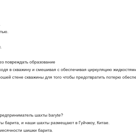
.
тью.
.
ез повреждать образование
ходя в скважину и смешивая с обеспечивая циркуляцию жидкостями
рошей стене скважины для того чтобы предотвратить потерю обесп
предприниматель шахты baryte?
ты барита, и наши шахты размещают в Гуйчжоу, Китае.
емесячности шишки барита.