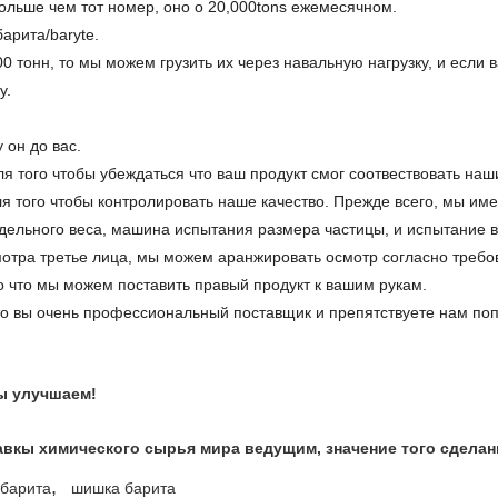
ольше чем тот номер, оно о 20,000tons ежемесячном.
арита/baryte.
0 тонн, то мы можем грузить их через навальную нагрузку, и если в
у.
 он до вас.
ля того чтобы убеждаться что ваш продукт смог соотвествовать наш
я того чтобы контролировать наше качество. Прежде всего, мы и
ельного веса, машина испытания размера частицы, и испытание в
отра третье лица, мы можем аранжировать осмотр согласно требо
но что мы можем поставить правый продукт к вашим рукам.
 что вы очень профессиональный поставщик и препятствуете нам поп
ы улучшаем!
авкы химического сырья мира ведущим, значение того сделан
,
 барита
шишка барита