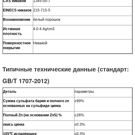
CAS никакой
1345-05-7
ElNECS никакое
215-715-5
Возникновение
белый порошок
Истинная
4.0-4.4g/cm3
плотность
Поверхностное
Никакой
покрытие
Типичные технические данные (стандарт:
GB/T 1707-2012)
Деталь
параметры
Сумма сульфата бария и полного zn
≥99%
основанных на сульфиде цинка
Полный Zn (на основании ZnS) %
≥28%
окись цинка
≤0.3%
105℃ испаряющее
≤0.3%