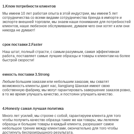
1.Know потребности клиентов
Мы имеем 10 лет работая опыта в этой индустрии, мы имеем 5 лет
сотрудничества со всеми видами сотрудничества бренда в импорте и
экспорте внешней торговли, мы знаем наши понимания для потребностей
клиентов, наше любезное обслуживание, думаем чего они хотят к или они
никогда не думают!
срок поставки 2.Faster
Наш штат, полный страсти, с самым разумным, самая эффективная
работа, поставляет самые лучшие образцы и товары к клиентам на более
быстрой скорости!
емкость поставки 3.Strong
Любым большим заказам или небольшим заказам, мы схватят
возможность клиенты дают нас, liangjiang Шанхая имеют свою
собственную фабрику, мы могут гарантировать завершение заказов ровно,
в то же время улучшать качество, и постоянн улучшить качество.
4.Honesty самая лучшая политика
Много лет усилий, мы строгие с собой, гарантируем клиента для того
чтобы получить качество образца такие же как товары, мы лелеяем
образцы и большие товары в каждый клиента, разрешают самое
небольшое трение между клиентами, окончательно для того чтобы
достигнуть беспроигрышного результата.