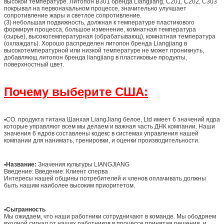
высокой температуре. Литопон B301 бренда Liangjiang, C201, C202, C303
покрывал на первоначальном процессе, значительно улучшает
сопротивление жары и светлое сопротивление.
(3) небольшая подвижность, должная к температуре пластикового
формируя процесса, большое изменение, комнатная температура
(сырье), высокотемпературная (обрабатывающ), комнатная температура
(охлаждать). Хорошо распределен литопон бренда Liangjiang в
высокотемпературной или низкой температуре не может проникнуть,
добавляющ литопон бренда liangjiang в пластиковые продукты,
поверхностный цвет.
Почему выберите США:
▪CO. продукта титана Шанхая LiangJiang белое, Ltd имеет 6 значений ядра
которые управляют всем мы делаем и важная часть ДНК компании. Наши
значения 6 ядров составлены кодекс в системах управления нашей
компании для нанимать, тренировки, и оценки производительности.
▪
Название:
Значения культуры LIANGJIANG
Введение: Введение: Клиент сперва
Интересы нашей общины потребителей и членов оплачивать должны
быть нашим наиболее высоким приоритетом.
▪
Сыгранность
Мы ожидаем, что наши работники сотрудничают в команде. Мы ободряем
входной сигнал от наших работников в процессе принятия решения, и