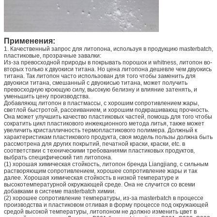
Применения:
1. Качественный запрос для литопона, используя в продукцию masterbatch,
пластиковые, прозрачные завалки:
Из-за превосходной природы в покрывать порошок и whitness, литопон во-
вторых только к двуокиси титана. Но цена литопона дешевле чем двуокись
титана. Так литопон часто использован для того чтобы заменить для
двуокиси титана, смешанный с двуокисью титана, может получить
превосходную кроющую силу, высокую белизну и влияние затенять, и
уменьшить цену производства.
Добавляющ литопон в пластмассы, с хорошим сопротивлением жары,
светлой быстротой, рассеиванием, и хорошим подкрашивающ прочность.
Она может улучшить качество пластиковых частей, помощь для того чтобы
сократить цикл пластикового инжекционного метода литья, также может
увеличить кристалличность термопластикового полимера. Должный к
характеристикам пластикового продукта, своя модель пользы должна быть
рассмотрена для других покрытий, печатной краски, краски, etc. в
соответствии с техническими требованиями пластиковых продуктов,
выбрать специфический тип литопона.
(1) хорошая химическая стойкость, литопон бренда Liangjiang, с сильным
растворяющим сопротивлением, хорошее сопротивление жары и так
далее. Хорошая химическая стойкость в низкой температуре и
высокотемпературной окружающей среде. Она не случится со всеми
добавками в системе masterbatch химии.
(2) хорошее сопротивление температуры, из-за masterbatch в процессе
производства и пластиковом отливая в форму процессе под окружающей
средой высокой температуры, литопоном не должно изменить цвет в