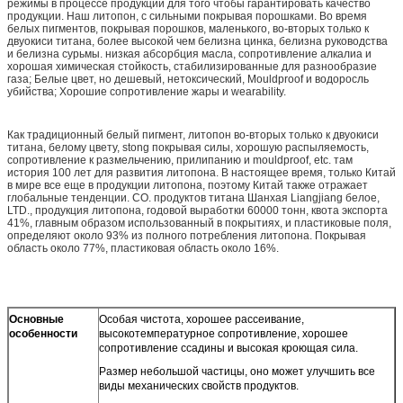
режимы в процессе продукции для того чтобы гарантировать качество
продукции. Наш литопон, с сильными покрывая порошками. Во время
белых пигментов, покрывая порошков, маленького, во-вторых только к
двуокиси титана, более высокой чем белизна цинка, белизна руководства
и белизна сурьмы. низкая абсорбция масла, сопротивление алкалиа и
хорошая химическая стойкость, стабилизированные для разнообразие
газа; Белые цвет, но дешевый, нетоксический, Mouldproof и водоросль
убийства; Хорошие сопротивление жары и wearability.
Как традиционный белый пигмент, литопон во-вторых только к двуокиси
титана, белому цвету, stong покрывая силы, хорошую распыляемость,
сопротивление к размельчению, прилипанию и mouldproof, etc. там
история 100 лет для развития литопона. В настоящее время, только Китай
в мире все еще в продукции литопона, поэтому Китай также отражает
глобальные тенденции. CO. продуктов титана Шанхая Liangjiang белое,
LTD., продукция литопона, годовой выработки 60000 тонн, квота экспорта
41%, главным образом использованный в покрытиях, и пластиковые поля,
определяют около 93% из полного потребления литопона. Покрывая
область около 77%, пластиковая область около 16%.
Основные
Особая чистота, хорошее рассеивание,
особенности
высокотемпературное сопротивление, хорошее
сопротивление ссадины и высокая кроющая сила.
Размер небольшой частицы, оно может улучшить все
виды механических свойств продуктов.