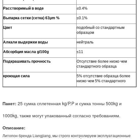
Расстворимый в воде
≤0.4%
Выпарка сетки (сетка) 63μm %
≤0.1%
Цвет
подобный со стандартным
образцом
Алкали выдержки воды
нейтраль
Абсорбция масла g/100g
≤11
Подкрашивать прочность
Отсутствие более низко чем
стандартного образца
кроющая сила
5% отсутствие образца более
низко чем 5% стандартного
Пакет:
25 сумка сплетенная kg/P.P и сумка тонны 500kg и
1000kg, также могут упакованный согласно требованиям.
Описание:
Литопон бренда Liangjiang, мы строго контролируем эксплуатационные