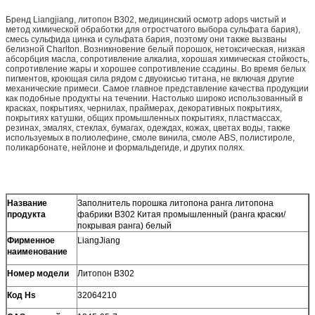
Бренд Liangjiang, литопон B302, медицинский осмотр adops чистый и
метод химической обработки для отростчатого выбора сульфата бария),
смесь сульфида цинка и сульфата бария, поэтому они также вызваны
белизной Charlton. Возникновение белый порошок, нетоксическая, низкая
абсорбция масла, сопротивление алкалиа, хорошая химическая стойкость,
сопротивление жары и хорошее сопротивление ссадины. Во время белых
пигментов, кроющая сила рядом с двуокисью титана, не включая другие
механические примеси. Самое главное представление качества продукции
как подобные продукты на течении. Настолько широко использованный в
красках, покрытиях, чернилах, праймерах, декоративных покрытиях,
покрытиях катушки, общих промышленных покрытиях, пластмассах,
резинах, эмалях, стеклах, бумагах, одеждах, кожах, цветах воды, также
используемых в полиолефине, смоле винила, смоле ABS, полистироле,
поликарбонате, нейлоне и формальдегиде, и других полях.
Название
Заполнитель порошка литопона ранга литопона
продукта
фабрики B302 Китая промышленный (ранга краски/
покрывая ранга) белый
Фирменное
LiangJiang
наименование
Номер модели
Литопон B302
Код Hs
32064210