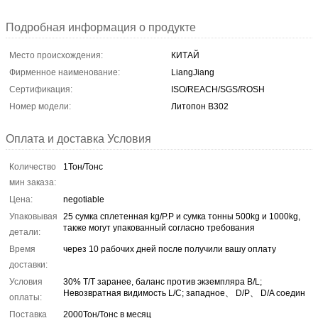
Подробная информация о продукте
Место происхождения:
КИТАЙ
Фирменное наименование:
LiangJiang
Сертификация:
ISO/REACH/SGS/ROSH
Номер модели:
Литопон B302
Оплата и доставка Условия
Количество
1Тон/Тонс
мин заказа:
Цена:
negotiable
Упаковывая
25 сумка сплетенная kg/P.P и сумка тонны 500kg и 1000kg,
также могут упакованный согласно требования
детали:
Время
через 10 рабочих дней после получили вашу оплату
доставки:
Условия
30% T/T заранее, баланс против экземпляра B/L;
Невозвратная видимость L/C; западное、 D/P、 D/A соедин
оплаты:
Поставка
2000Тон/Тонс в месяц