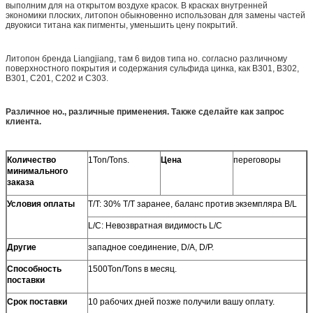
выполним для на открытом воздухе красок. В красках внутренней
экономики плоских, литопон обыкновенно использован для замены частей
двуокиси титана как пигменты, уменьшить цену покрытий.
Литопон бренда Liangjiang, там 6 видов типа но. согласно различному
поверхностного покрытия и содержания сульфида цинка, как B301, B302,
B301, C201, C202 и C303.
Различное но., различные применения. Также сделайте как запрос
клиента.
Количество
1Ton/Tons.
Цена
переговоры
минимального
заказа
Условия оплаты
T/T: 30% T/T заранее, баланс против экземпляра B/L
L/C: Невозвратная видимость L/C
Другие
западное соединение, D/A, D/P.
Способность
1500Ton/Tons в месяц.
поставки
Срок поставки
10 рабочих дней позже получили вашу оплату.