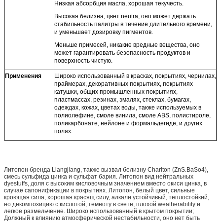
Низкая абсорбция масла, хорошая текучесть.
Высокая белизна, цвет neutra, оно может держать
стабильность палитры в течение длительного времени,
и уменьшает дозировку пигментов.
Меньше примесей, никакие вредные вещества, оно
может гарантировать безопасность продуктов и
поверхность чистую.
Применения
Широко использованный в красках, покрытиях, чернилах,
праймерах, декоративных покрытиях, покрытиях
катушки, общих промышленных покрытиях,
пластмассах, резинах, эмалях, стеклах, бумагах,
одеждах, кожах, цветах воды, также используемых в
полиолефине, смоле винила, смоле ABS, полистироле,
поликарбонате, нейлоне и формальдегиде, и других
полях.
Литопон бренда Liangjiang, также вызвал белизну Charlton (ZnS.BaSo4),
смесь сульфида цинка и сульфат бария. Литопон вид нейтральных
dyestuffs, доля с высоким кисловочным значением вместо окиси цинка, в
случае сапонификации в покрытиях. Литопон, белый цвет, сильные
кроющая сила, хорошая красящ силу, алкали устойчивый, теплостойкий,
но декомпозицию с кислотой, темноту в свете, плохой weatherability и
легкое размельчение. Широко использованный в крытом покрытии;
Должный к влиянию атмосферической нестабильности, оно нет быть