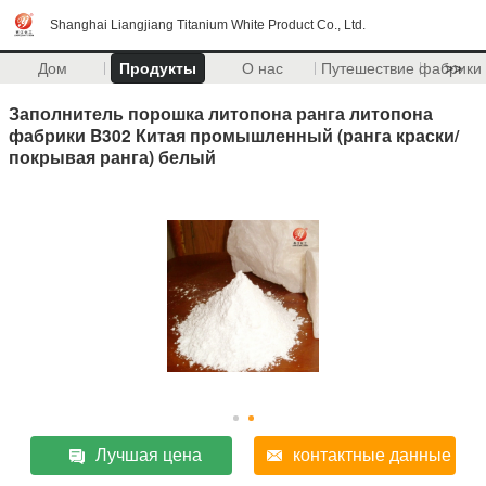
Shanghai Liangjiang Titanium White Product Co., Ltd.
Дом
Продукты
О нас
Путешествие фабрики
>>
Заполнитель порошка литопона ранга литопона
фабрики B302 Китая промышленный (ранга краски/
покрывая ранга) белый
Лучшая цена
контактные данные