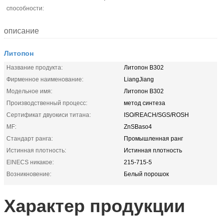
способности:
описание
Литопон
Название продукта:
Литопон B302
Фирменное наименование:
LiangJiang
Модельное имя:
Литопон B302
Производственный процесс:
метод синтеза
Сертификат двуокиси титана:
ISO/REACH/SGS/ROSH
MF:
ZnSBaso4
Стандарт ранга:
Промышленная ранг
Истинная плотность:
Истинная плотность
ElNECS никакое:
215-715-5
Возникновение:
Белый порошок
Характер продукции