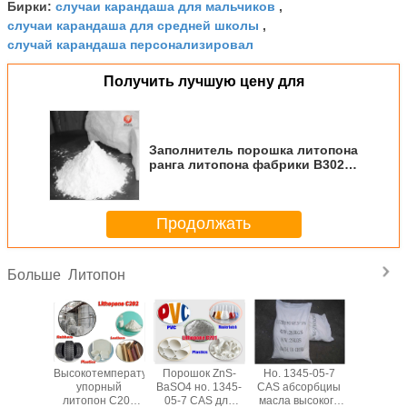
случаи карандаша для мальчиков
Бирки:
,
случаи карандаша для средней школы
,
случай карандаша персонализировал
Получить лучшую цену для
Заполнитель порошка литопона
ранга литопона фабрики B302
Китая промышленный (ранга
краски/покрывая ранга) белый
Продолжать
Литопон
Больше
ия ZnS
Высокотемпературный
Порошок ZnS-
Но. 1345-05-7
White P
1345-05-
упорный
BaSO4 но. 1345-
CAS абсорбциы
ZnS 28
7
литопон C202
05-7 CAS для
масла высокого
Lithopon