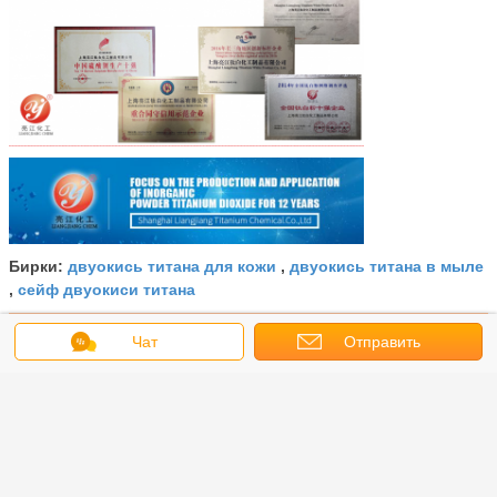
двуокись титана для кожи
двуокись титана в мыле
Бирки:
,
сейф двуокиси титана
,
Получить лучшую цену для
Чат
Отправить
запрос
Нанопартикле Титанюм
двуокиси Тио2 ранга индустрии
для пигмента КАС 13463 67 7