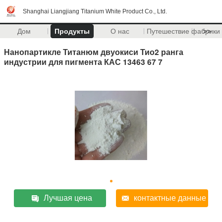
Shanghai Liangjiang Titanium White Product Co., Ltd.
Дом
Продукты
О нас
Путешествие фабрики
>>
Нанопартикле Титанюм двуокиси Тио2 ранга
индустрии для пигмента КАС 13463 67 7
Лучшая цена
контактные данные