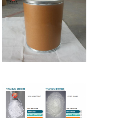
плотность
г/км3