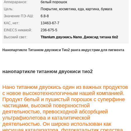
Апперарансе:
белый порошок
Цель:
Покрытие, косметика, еда, картина, бумага
Значение ПЭ-АШ:
6.8-8
КАС, нет:
13463-67-7
EINECS никакой:
236-675-5
Titanium двуокись Nano
Диоксид титана tio2
Высокий свет:
,
Нанопартикле Титанюм двуокиси Тио2 ранга индустрии для пигмента
нанопартикле титанюм двуокиси тио2
Нано титанюм двуокись один из важных продуктов
с новое высокотехнологичным нашей компанией.
Продукт белый и пушистый порошок с суперфине
частицами, высокой поверхностной
деятельностью, превосходной абсорбцией
ультрафиолетова и каталитической
деятельностью. Он широко использован как
несущая катализатора, фотокаталытик средства