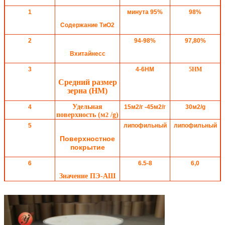
1
минута 95%
98%
Содержание ТиО2
2
94-98%
97,80%
Вхитайнесс
3
4-6НМ
5НМ
Средний размер
зерна (НМ)
Удельная
4
15м2/г -45м2/г
30м
2
/g
поверхность (м
/g)
2
5
липофильный
липофильный
Поверхностное
покрытие
6
6.5-8
6,0
Значение ПЭ-АШ
потеря (105℃) на
7
0.1-3%
2,33%
засыхании
8
0.1км2/г -0.3км2/
0,132м2/г
г
Насыпная