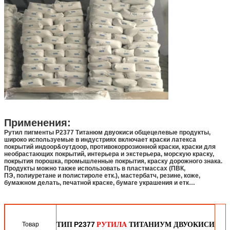
Применения:
Рутил пигменты Р2377 Титанюм двуокиси общецелевые продукты,
широко используемые в индустриях включает краски латекса
покрытий индоор&оутдоор,
противокоррозионной краски, краски для
необрастающих покрытий,
интерьера и экстерьера,
морскую краску,
покрытия порошка,
промышленные покрытия,
краску дорожного знака
.
Продукты можно также использовать в пластмассах (
ПВК,
ПЭ, полиуретане
и
полистироле
етк.), мастербатч,
резине,
коже,
бумажном делать, печатной краске,
бумаге украшения и етк…
Р2377
Товар
ТИП
РУТИЛА
ТИТАНИУМ ДВУОКИСИ