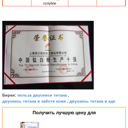
солубле
7
0,5%
0,17
Неустойчивость на
105℃
8
98%
98,5
Белизна
9
6-8
7,5
Значение ПЭ-АШ
10
0,5
0,2
максимальное
ум выпарка сетки 45
11
97%
98
Рутил
польза двуокиси титана
Бирки:
,
двуокись титана в заботе кожи
двуокись титана в еде
,
Получить лучшую цену для