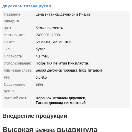
двуокись титана рутил
Название
цена титанюм двуокиси в Индии
продукта:
цвет:
белые пигменты
сертификат:
ISO9001: 2008
Пакет:
БУМАЖНЫЙ МЕШОК
Тип:
рутил
Плотность:
4,1 г/км3
Использование:
Покрытия печатая Инк.пластик
Ключевые слова:
Белая двуокись порошка Тио2 Титанюм
PH:
6.5-8.5
Содержание
98%
рутила:
Порошок Титанюм двуокиси
Высокий свет:
,
Титана диоксид пигментный
Внедрение продукции
Высокая
выдвинула
белизна