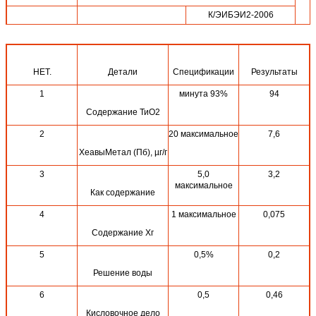
К/ЭИБЭИ2-2006
Код Градо
стандартный
НЕТ.
Детали
Спецификации
Результаты
Случаи
Чистый вес
20МТ
1
минута 93%
94
Содержание ТиО2
2
20 максимальное
7,6
ХеавыМетал (Пб), µг/г
3
5,0
3,2
максимальное
Как содержание
4
1 максимальное
0,075
Содержание Хг
5
0,5%
0,2
Решение воды
6
0,5
0,46
Кисловочное дело