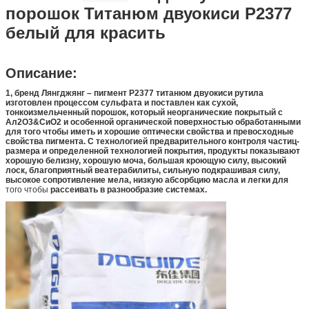
порошок Титанюм двуокиси Р2377
белый для красить
Описание:
1, бренд Лянгджянг – пигмент Р2377 титанюм двуокиси рутила
изготовлен процессом сульфата и поставлен как сухой,
тонкоизмельченный порошок, который неорганические покрытый с
Ал2О3&СиО2 и особенной органической поверхностью обработанными
для того чтобы иметь и хорошие оптически свойства и превосходные
свойства пигмента. С технологией предварительного контроля частиц-
размера и определенной технологией покрытия, продукты показывают
хорошую белизну,
хорошую моча
,
большая кроющую силу,
высокий
лоск, благоприятный веатерабилиты,
сильную подкрашивая силу,
высокое сопротивление мела, низкую абсорбцию масла
и легки для
того чтобы
рассеивать в разнообразие системах.